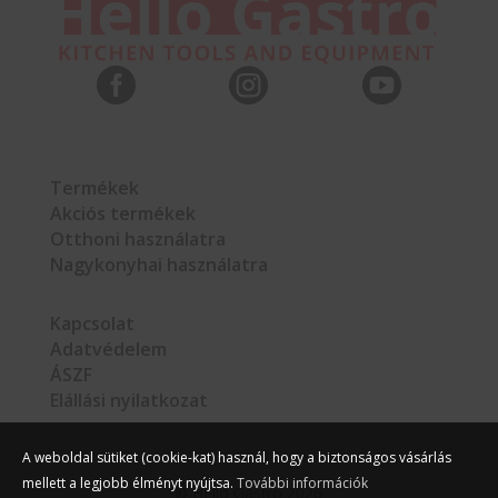



Termékek
Akciós termékek
Otthoni használatra
Nagykonyhai használatra
Kapcsolat
Adatvédelem
ÁSZF
Elállási nyilatkozat
A weboldal sütiket (cookie-kat) használ, hogy a biztonságos vásárlás
mellett a legjobb élményt nyújtsa.
További információk
©
Hello Gastro
2026