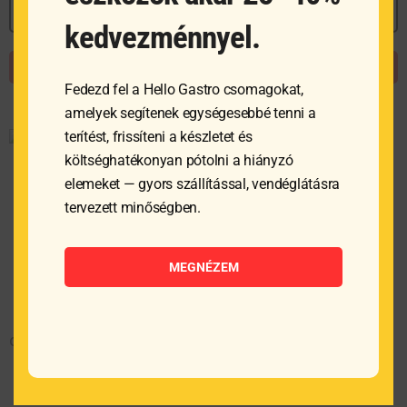
MEGNÉZEM
MEGNÉZEM
kedvezménnyel.
AJÁNLATKÉRÉS
AJÁNLATKÉRÉS
Fedezd fel a Hello Gastro csomagokat,
amelyek segítenek egységesebbé tenni a
terítést, frissíteni a készletet és
költséghatékonyan pótolni a hiányzó
elemeket — gyors szállítással, vendéglátásra
tervezett minőségben.
MEGNÉZEM
Ovális tál 20X16 cm
Csészealj 12 cm