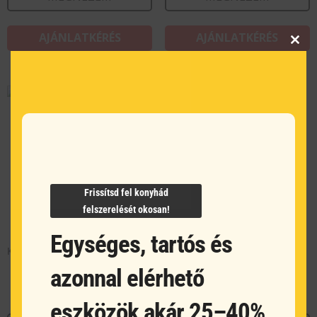
AJÁNLATKÉRÉS
AJÁNLATKÉRÉS
Clos
this
modu
Frissítsd fel konyhád
felszerelését okosan!
Egységes, tartós és
Kerek tál 10 cm
Csésze 90 ml
azonnal elérhető
eszközök akár 25–40%