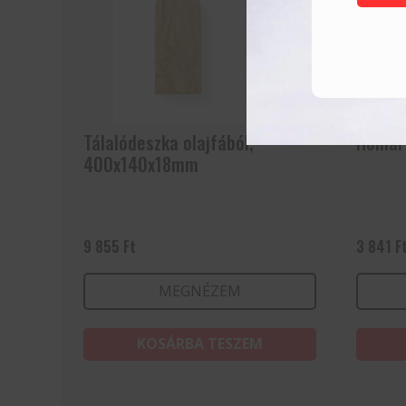
Tálalódeszka olajfából,
Homár 
400x140x18mm
9 855
Ft
3 841
F
MEGNÉZEM
KOSÁRBA TESZEM