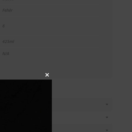
Fehér
6
425ml
N/A
Close
this
module
T KÉREK
látásban