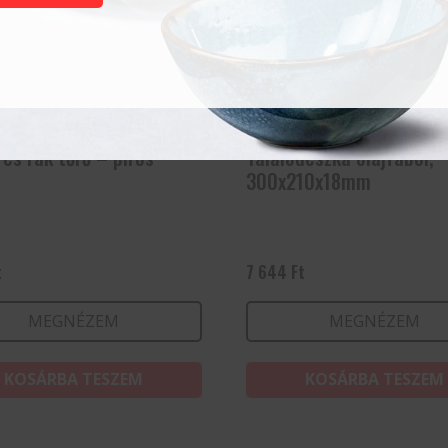
és rák tőrő – piros
Tálalódeszka olajfából,
300x210x18mm
t
7 644
Ft
MEGNÉZEM
MEGNÉZEM
KOSÁRBA TESZEM
KOSÁRBA TESZEM