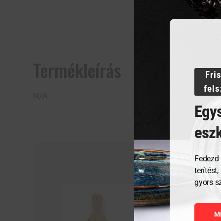
Termékleírás
Fri
fel
N/A
Egys
esz
Fedezd 
terítést
gyors s
M