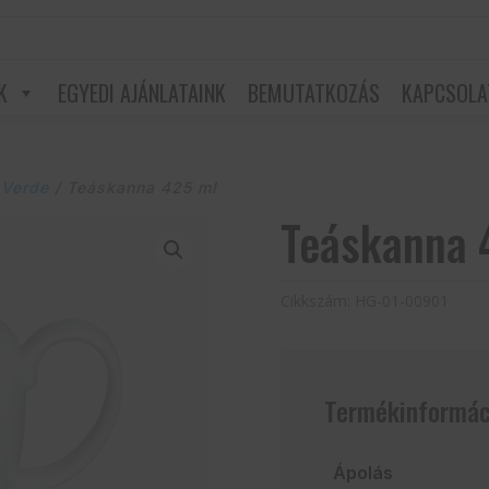
K
EGYEDI AJÁNLATAINK
BEMUTATKOZÁS
KAPCSOLA
 Verde
/ Teáskanna 425 ml
Teáskanna 
Cikkszám:
HG-01-00901
Termékinformác
Ápolás