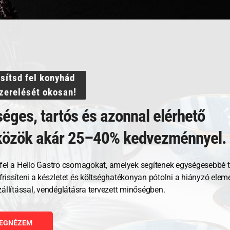
ssítsd fel konyhád
szerelését okosan!
éges, tartós és azonnal elérhető
közök akár 25–40% kedvezménnyel.
Kapcsolódó termékek
fel a Hello Gastro csomagokat, amelyek segítenek egységesebbé t
, frissíteni a készletet és költséghatékonyan pótolni a hiányzó ele
zállítással, vendéglátásra tervezett minőségben.
EGNÉZEM