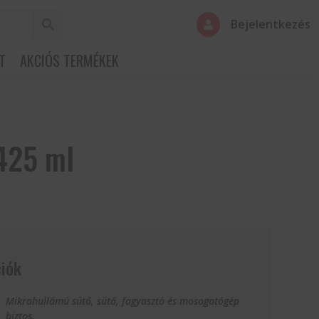
Bejelentkezés

T
AKCIÓS TERMÉKEK
425 ml
iók
Mikrohullámú sütő, sütő, fagyasztó és mosogatógép
biztos.