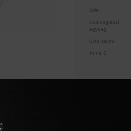
Szín
Csomagolási
egység
Űrtartalom
Átmérő
AJÁNLATO
Szakértelem a vendég
Mindent egy helyen
Villámgyors szállítás