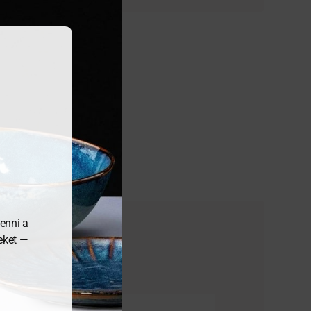
enni a
meket —