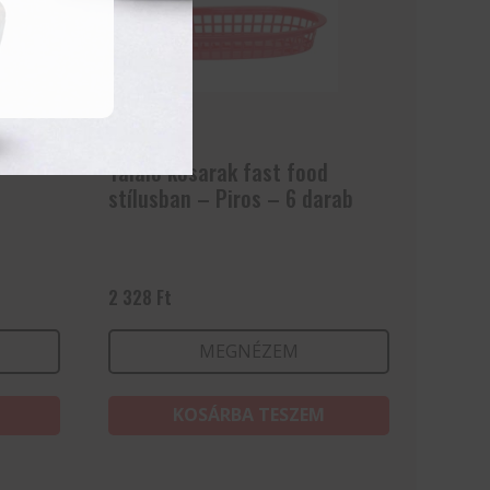
Tálaló kosarak fast food
stílusban – Piros – 6 darab
2 328
Ft
MEGNÉZEM
KOSÁRBA TESZEM