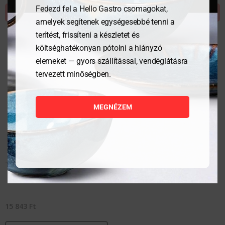
Fedezd fel a Hello Gastro csomagokat,
KOSÁRBA TESZEM
KOSÁRBA TESZEM
amelyek segítenek egységesebbé tenni a
terítést, frissíteni a készletet és
költséghatékonyan pótolni a hiányzó
elemeket — gyors szállítással, vendéglátásra
tervezett minőségben.
MEGNÉZEM
Tároló doboz – 5 rekeszes
15 843
Ft