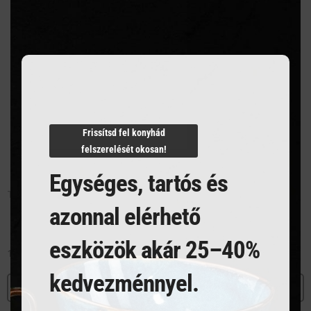
this
modu
Frissítsd fel konyhád
felszerelését okosan!
Egységes, tartós és
Tároló doboz – 6 Rekeszes
Tároló doboz – 5 rekeszes
azonnal elérhető
eszközök akár 25–40%
16 505
Ft
17 531
Ft
kedvezménnyel.
MEGNÉZEM
MEGNÉZEM