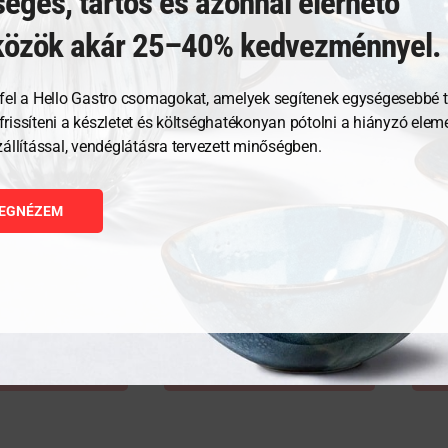
éges, tartós és azonnal elérhető
közök akár 25–40% kedvezménnyel.
fel a Hello Gastro csomagokat, amelyek segítenek egységesebbé t
, frissíteni a készletet és költséghatékonyan pótolni a hiányzó ele
zállítással, vendéglátásra tervezett minőségben.
i bárd (20 cm) 0,9
DICK Konyhai bárd (23 cm) 1,5
DICK 
kg
kg
EGNÉZEM
102 353
Ft
102 
GNÉZEM
MEGNÉZEM
RBA TESZEM
KOSÁRBA TESZEM