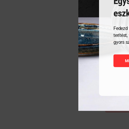
Egys
esz
Fedezd 
terítést
gyors s
DICK Konyha
kg
M
80 510
Ft
ME
KOSÁ