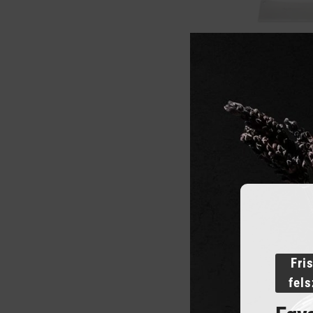
DICK Marha 
cm) 3,3 kg
298 307
Ft
ME
KOSÁ
Fri
fel