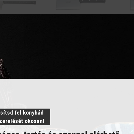
hasító bárd (40
DICK Konyhai bárd (23 cm) 1,7
DICK 
kg
kg
111 594
Ft
42 5
GNÉZEM
MEGNÉZEM
RBA TESZEM
KOSÁRBA TESZEM
ssítsd fel konyhád
szerelését okosan!