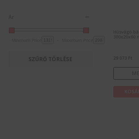
Ár
Húsvágó bár
300x20x60
Minimum Price
-
Maximum Price
29 073
Ft
SZŰRŐ TÖRLÉSE
ME
KOSÁ