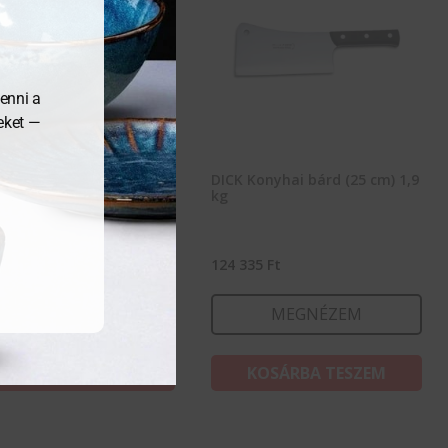
enni a
meket —
Konyhai bárd (20 cm) 1,5
DICK Konyhai bárd (25 cm) 1,9
kg
353
Ft
124 335
Ft
MEGNÉZEM
MEGNÉZEM
KOSÁRBA TESZEM
KOSÁRBA TESZEM