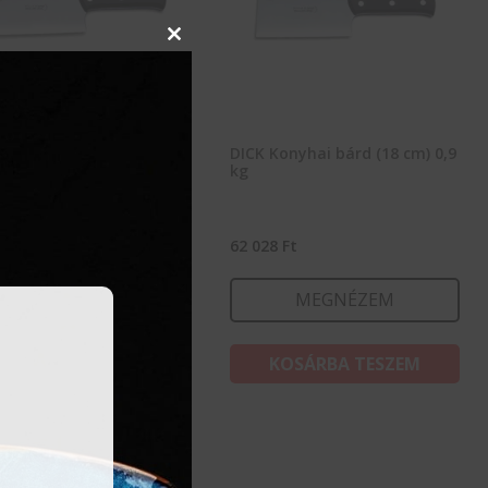
Close
this
module
Konyhai bárd (15 cm) 0,5
DICK Konyhai bárd (18 cm) 0,9
kg
66
Ft
62 028
Ft
MEGNÉZEM
MEGNÉZEM
KOSÁRBA TESZEM
KOSÁRBA TESZEM