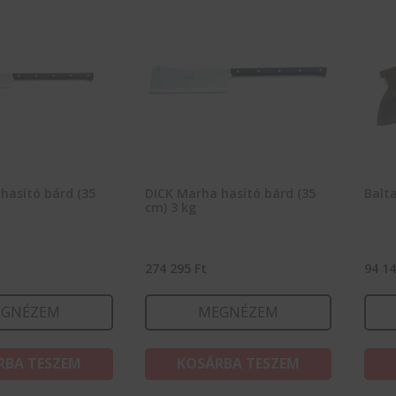
 hasító bárd (35
DICK Marha hasító bárd (35
Balta
cm) 3 kg
274 295
Ft
94 1
GNÉZEM
MEGNÉZEM
RBA TESZEM
KOSÁRBA TESZEM