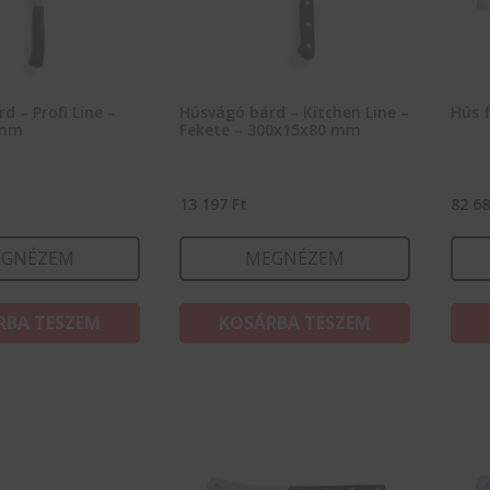
d – Profi Line –
Húsvágó bárd – Kitchen Line –
Hús f
 mm
Fekete – 300x15x80 mm
13 197
Ft
82 6
GNÉZEM
MEGNÉZEM
RBA TESZEM
KOSÁRBA TESZEM