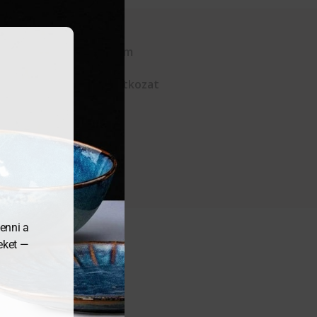
Kapcsolat
Adatvédelem
ÁSZF
Elállási nyilatkozat
enni a
meket —