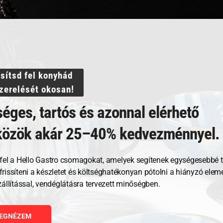
Termékek
Akciós termékek
Otthoni használatra
Nagykonyhai használatra
ssítsd fel konyhád
szerelését okosan!
éges, tartós és azonnal elérhető
©
Hello Gastro
2026
közök akár 25–40% kedvezménnyel.
fel a Hello Gastro csomagokat, amelyek segítenek egységesebbé t
, frissíteni a készletet és költséghatékonyan pótolni a hiányzó ele
zállítással, vendéglátásra tervezett minőségben.
EGNÉZEM