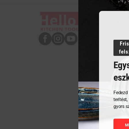



Fri
fel
Egys
esz
Fedezd 
terítést
gyors s
M