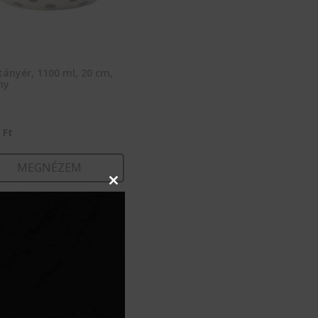
ányér, 1100 ml, 20 cm,
hy
1
Ft
MEGNÉZEM
Close
this
KOSÁRBA TESZEM
module