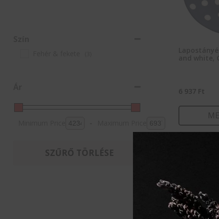
Szín
Lapostányér
Fehér & fekete
(3)
and white, 
Ár
6 937
Ft
ME
Minimum Price
-
Maximum Price
KOSÁ
SZŰRŐ TÖRLÉSE