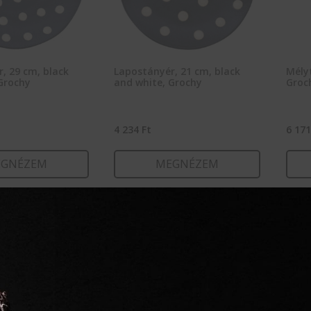
, 29 cm, black
Lapostányér, 21 cm, black
Mélyt
Grochy
and white, Grochy
Groc
4 234
Ft
6 17
GNÉZEM
MEGNÉZEM
RBA TESZEM
KOSÁRBA TESZEM