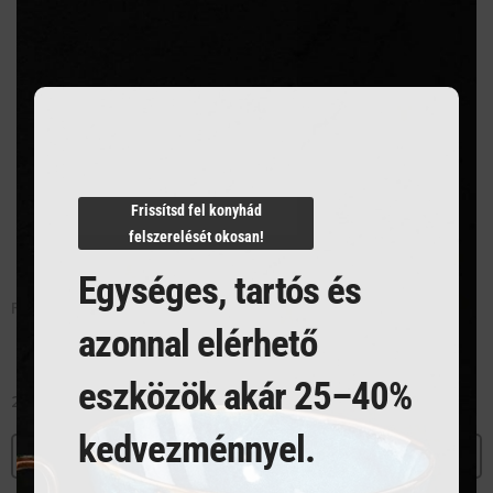
this
modu
Frissítsd fel konyhád
felszerelését okosan!
Egységes, tartós és
FEHÉR BOROS POHÁR 600 ml
VÖRÖS BOROS POHÁR 740 ml
azonnal elérhető
eszközök akár 25–40%
2 103
Ft
2 192
Ft
kedvezménnyel.
MEGNÉZEM
MEGNÉZEM