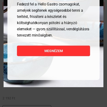
Fedezd fel a Hello Gastro csomagokat,
KOSÁRBA TESZEM
KOSÁRBA TESZEM
amelyek segítenek egységesebbé tenni a
terítést, frissíteni a készletet és
költséghatékonyan pótolni a hiányzó
elemeket — gyors szállítással, vendéglátásra
tervezett minőségben.
MEGNÉZEM
VÖRÖS BOROS POHÁR 750 ml
2 192
Ft