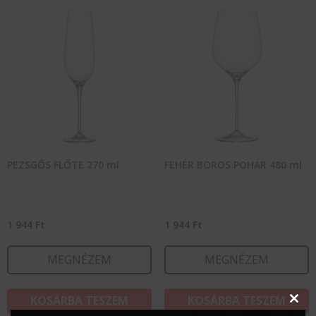
PEZSGŐS FLŐTE 270 ml
FEHÉR BOROS POHÁR 480 ml
1 944
Ft
1 944
Ft
MEGNÉZEM
MEGNÉZEM
KOSÁRBA TESZEM
KOSÁRBA TESZEM
Clos