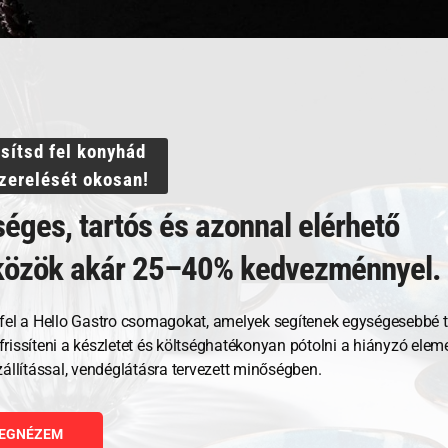
 dupla pengével –
Kolbászvágó – manuális
Kolb
ssítsd fel konyhád
szerelését okosan!
éges, tartós és azonnal elérhető
84 342
Ft
5 92
közök akár 25–40% kedvezménnyel.
GNÉZEM
MEGNÉZEM
fel a Hello Gastro csomagokat, amelyek segítenek egységesebbé t
RBA TESZEM
KOSÁRBA TESZEM
, frissíteni a készletet és költséghatékonyan pótolni a hiányzó ele
zállítással, vendéglátásra tervezett minőségben.
EGNÉZEM