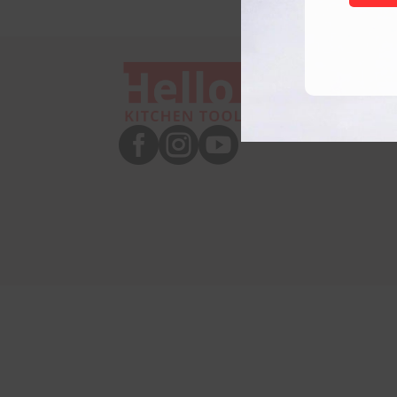


