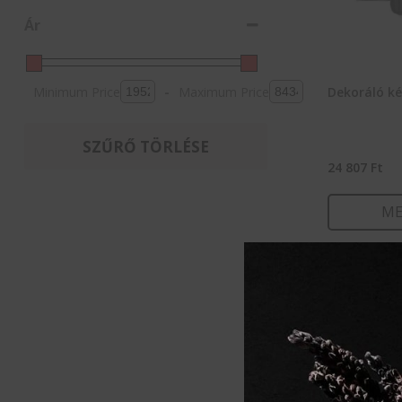
Ár
Minimum Price
-
Maximum Price
Dekoráló ké
SZŰRŐ TÖRLÉSE
24 807
Ft
ME
KOSÁ