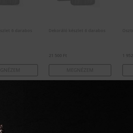
szlet 6 darabos
Dekoráló készlet 6 darabos
Oszt
21 500
Ft
1 95
GNÉZEM
MEGNÉZEM
RBA TESZEM
KOSÁRBA TESZEM