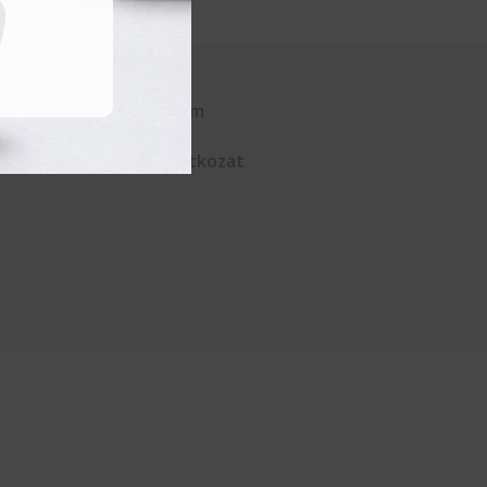
Kapcsolat
Adatvédelem
ÁSZF
Elállási nyilatkozat