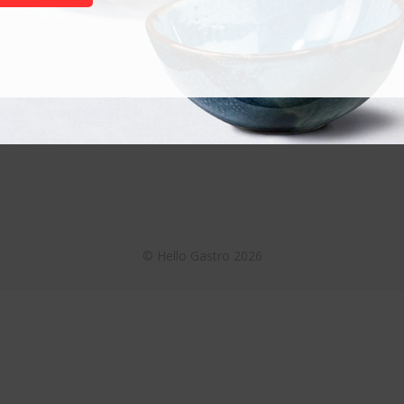
Termékek
Akciós termékek
Otthoni használatra
Nagykonyhai használatra
©
Hello Gastro
2026