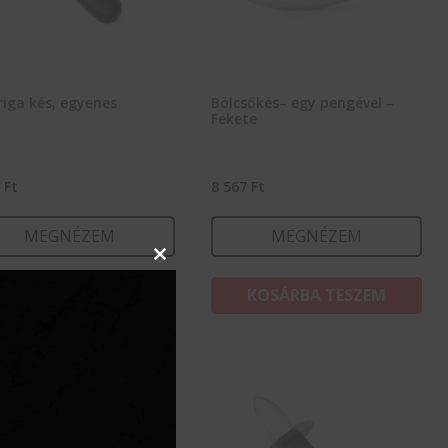
riga kés, egyenes
Bölcsőkés– egy pengével –
Fekete
2
Ft
8 567
Ft
MEGNÉZEM
MEGNÉZEM
Close
this
KOSÁRBA TESZEM
KOSÁRBA TESZEM
module