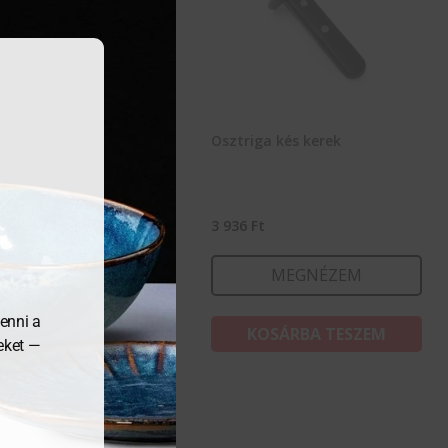
ászvágó
Osztriga kés kerek
1
Ft
3 936
Ft
MEGNÉZEM
MEGNÉZEM
enni a
KOSÁRBA TESZEM
KOSÁRBA TESZEM
meket —