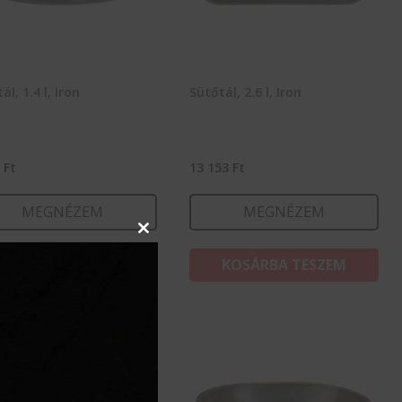
ál, 1.4 l, Iron
Sütőtál, 2.6 l, Iron
9
Ft
13 153
Ft
MEGNÉZEM
MEGNÉZEM
Close
this
KOSÁRBA TESZEM
KOSÁRBA TESZEM
module