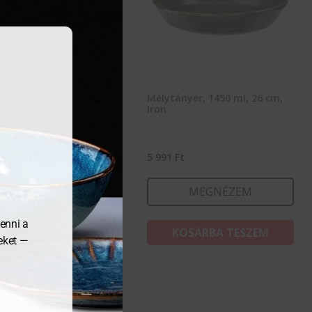
tányér, 30 cm, Iron
Mélytányér, 1450 ml, 26 cm,
Iron
8
Ft
5 991
Ft
MEGNÉZEM
MEGNÉZEM
enni a
KOSÁRBA TESZEM
KOSÁRBA TESZEM
meket —