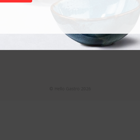
Termékek
Akciós termékek
Otthoni használatra
Nagykonyhai használatra
©
Hello Gastro
2026