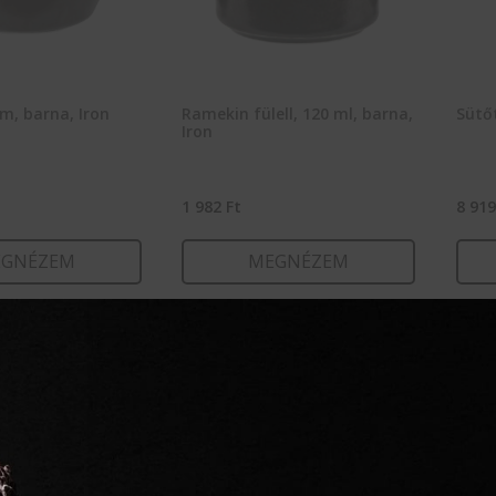
 cm, barna, Iron
Ramekin fülell, 120 ml, barna,
Sütőt
Iron
1 982
Ft
8 91
GNÉZEM
MEGNÉZEM
RBA TESZEM
KOSÁRBA TESZEM