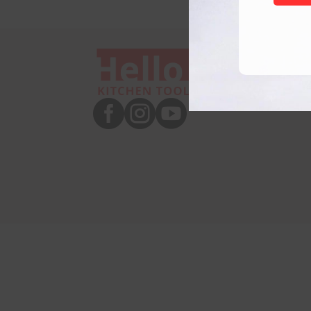


