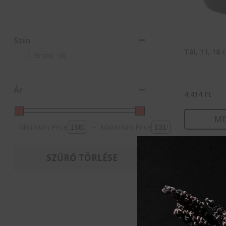
Szín
Tál, 1 l, 18
Bronz
(8)
Ár
4 414
Ft
ME
Minimum Price
-
Maximum Price
KOSÁ
SZŰRŐ TÖRLÉSE