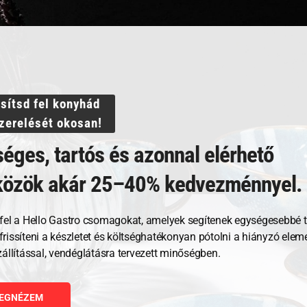
 710 ml, 20,5 cm,
Lapostányér, 21 cm, barna,
Lapos
ssítsd fel konyhád
Iron
szerelését okosan!
éges, tartós és azonnal elérhető
4 234
Ft
8 46
közök akár 25–40% kedvezménnyel.
GNÉZEM
MEGNÉZEM
fel a Hello Gastro csomagokat, amelyek segítenek egységesebbé t
RBA TESZEM
KOSÁRBA TESZEM
, frissíteni a készletet és költséghatékonyan pótolni a hiányzó ele
zállítással, vendéglátásra tervezett minőségben.
EGNÉZEM