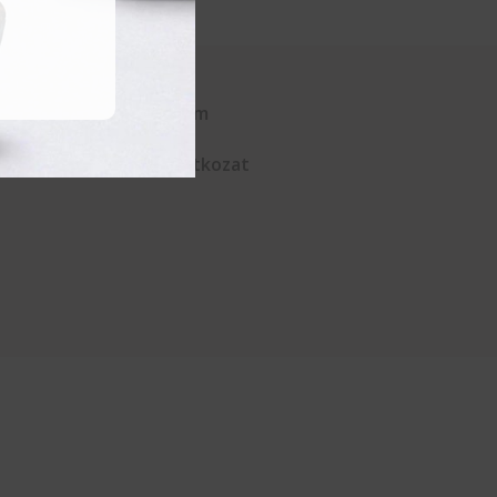
Kapcsolat
Adatvédelem
ÁSZF
Elállási nyilatkozat