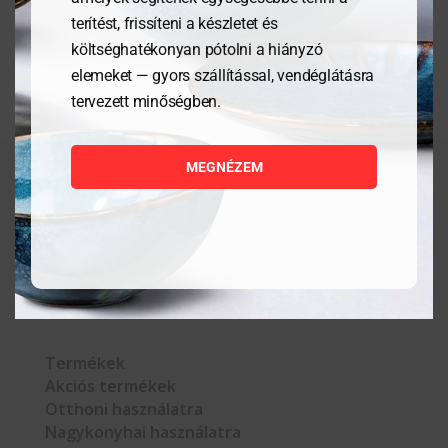
terítést, frissíteni a készletet és
költséghatékonyan pótolni a hiányzó
elemeket — gyors szállítással, vendéglátásra
tervezett minőségben.
MEGNÉZEM



Termékek
Akciós termékek
Otthoni használatra
Nagykonyhai használatra