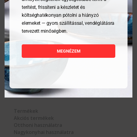
terítést, frissíteni a készletet és
költséghatékonyan pótolni a hiányzó
elemeket — gyors szállítással, vendéglátásra
tervezett minőségben.
MEGNÉZEM



Termékek
Akciós termékek
Otthoni használatra
Nagykonyhai használatra