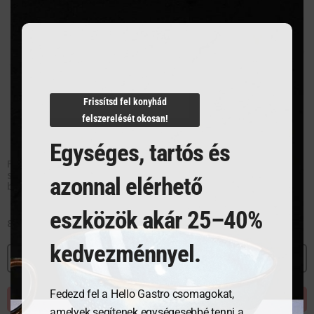
Frissítsd fel konyhád
felszerelését okosan!
Egységes, tartós és
FISKARS All Steel wok
FISKARS All Steel Pure wok
serpenyő, ceratec
serpenyő (28 cm)
azonnal elérhető
bevonattal
eszközök akár 25–40%
89 583
Ft
94 298
Ft
kedvezménnyel.
MEGNÉZEM
MEGNÉZEM
Fedezd fel a Hello Gastro csomagokat,
KOSÁRBA TESZEM
KOSÁRBA TESZEM
amelyek segítenek egységesebbé tenni a