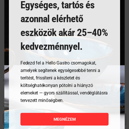
Egységes, tartós és
azonnal elérhető
eszközök akár 25–40%
kedvezménnyel.
Fedezd fel a Hello Gastro csomagokat,
amelyek segítenek egységesebbé tenni a
terítést, frissíteni a készletet és
Fagylalt kanál Profi Line –
Fagylalt kanál Profi Line –
1/36 – ø46 mm
1/40 – ø44 mm
költséghatékonyan pótolni a hiányzó
elemeket — gyors szállítással, vendéglátásra
tervezett minőségben.
24 377
Ft
24 377
Ft
MEGNÉZEM
MEGNÉZEM
MEGNÉZEM