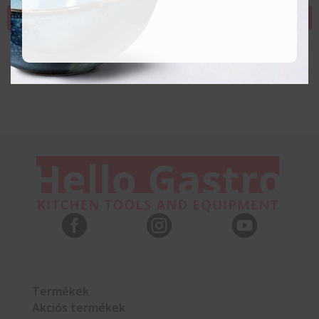
KOSÁRBA TESZEM
KOSÁRBA TESZEM



Termékek
Akciós termékek