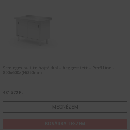
Semleges pult tolóajtókkal – heggesztett – Profi Line –
800x600x(H)850mm
481 572
Ft
MEGNÉZEM
KOSÁRBA TESZEM