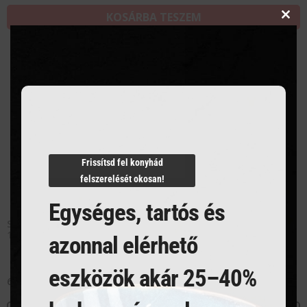
KOSÁRBA TESZEM
Clos
this
modu
Frissítsd fel konyhád
felszerelését okosan!
Egységes, tartós és
Semleges pult tolóajtóval– hegesztett-Profi Line –
1200x600x(H)850mm
azonnal elérhető
eszközök akár 25–40%
626 808
Ft