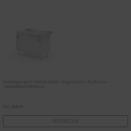
Semleges pult tolóajtókkal– hegesztett- Profi Line –
1000x600x(H)850mm
531 258
Ft
MEGNÉZEM