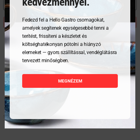
kedvezménnyel.
MEGNÉZEM
Fedezd fel a Hello Gastro csomagokat,
KOSÁRBA TESZEM
amelyek segítenek egységesebbé tenni a
terítést, frissíteni a készletet és
költséghatékonyan pótolni a hiányzó
elemeket — gyors szállítással, vendéglátásra
tervezett minőségben.
MEGNÉZEM
Semleges pult tolóajtóval– hegesztett-Profi Line –
1400x600x(H)850mm