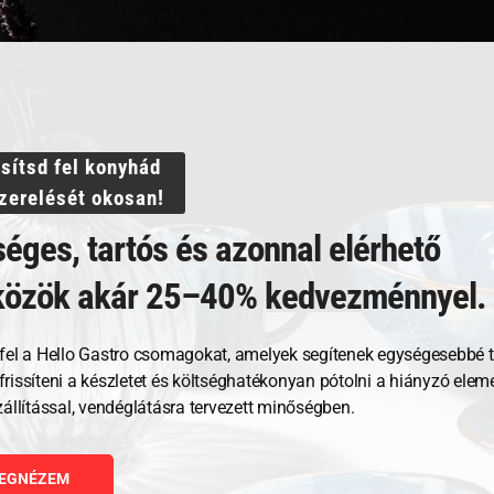
Termékek
Akciós termékek
Otthoni használatra
Nagykonyhai használatra
ssítsd fel konyhád
szerelését okosan!
éges, tartós és azonnal elérhető
©
Hello Gastro
2026
közök akár 25–40% kedvezménnyel.
fel a Hello Gastro csomagokat, amelyek segítenek egységesebbé t
, frissíteni a készletet és költséghatékonyan pótolni a hiányzó ele
zállítással, vendéglátásra tervezett minőségben.
EGNÉZEM