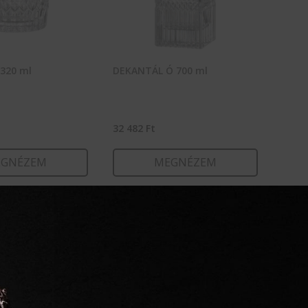
320 ml
DEKANTÁL Ó 700 ml
32 482
Ft
GNÉZEM
MEGNÉZEM
RBA TESZEM
KOSÁRBA TESZEM