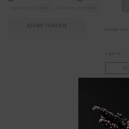
Minimum Price
-
Maximum Price
SZŰRŐ TÖRLÉSE
POHÁR DOF 
4 821
Ft
ME
KOSÁ