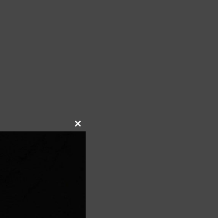
Close
this
module