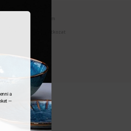
Kapcsolat
Adatvédelem
ÁSZF
Elállási nyilatkozat
enni a
meket —