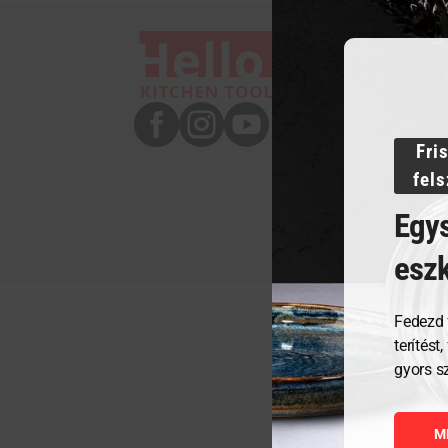



Fri
fel
Egys
esz
Fedezd 
terítést
gyors s
M