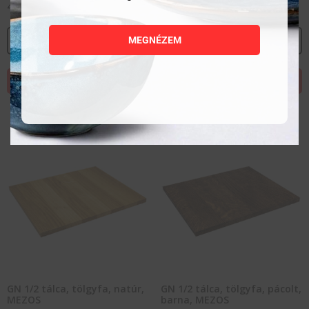
41 892
Ft
41 892
Ft
MEGNÉZEM
MEGNÉZEM
MEGNÉZEM
KOSÁRBA TESZEM
KOSÁRBA TESZEM
GN 1/2 tálca, tölgyfa, natúr,
GN 1/2 tálca, tölgyfa, pácolt,
MEZOS
barna, MEZOS