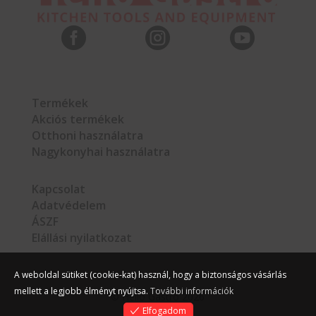



Termékek
Akciós termékek
Otthoni használatra
Nagykonyhai használatra
Kapcsolat
Adatvédelem
ÁSZF
Elállási nyilatkozat
A weboldal sütiket (cookie-kat) használ, hogy a biztonságos vásárlás
mellett a legjobb élményt nyújtsa.
További információk
©
Hello Gastro
2026
Elfogadom