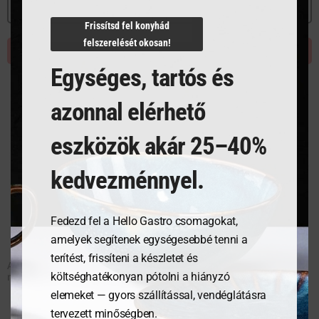
MEGNÉZEM
MEGNÉZEM
Frissítsd fel konyhád
felszerelését okosan!
KOSÁRBA TESZEM
KOSÁRBA TESZEM
Egységes, tartós és
azonnal elérhető
eszközök akár 25–40%
kedvezménnyel.
Fedezd fel a Hello Gastro csomagokat,
amelyek segítenek egységesebbé tenni a
terítést, frissíteni a készletet és
Acél állvány GN 1/2 fekete
Acél állvány GN 1/2 fekete
magas MEZOS
alacsony MEZOS
költséghatékonyan pótolni a hiányzó
elemeket — gyors szállítással, vendéglátásra
tervezett minőségben.