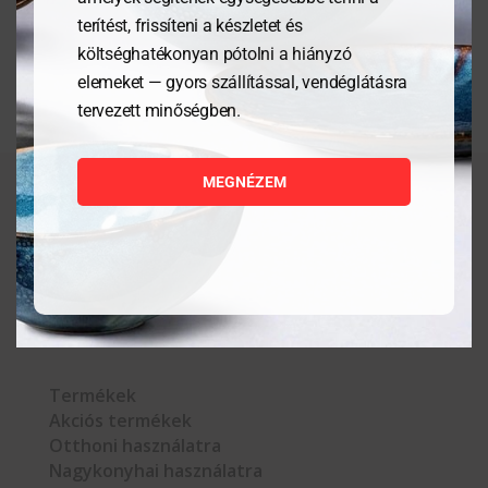
terítést, frissíteni a készletet és
költséghatékonyan pótolni a hiányzó
elemeket — gyors szállítással, vendéglátásra
tervezett minőségben.
MEGNÉZEM



Termékek
Akciós termékek
Otthoni használatra
Nagykonyhai használatra