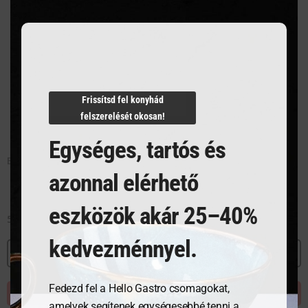
Frissítsd fel konyhád
felszerelését okosan!
Egységes, tartós és
BOROS POHÁR 240 ml
BOROS POHÁR240 ml
azonnal elérhető
eszközök akár 25–40%
5 921
Ft
5 921
Ft
kedvezménnyel.
MEGNÉZEM
MEGNÉZEM
Fedezd fel a Hello Gastro csomagokat,
KOSÁRBA TESZEM
KOSÁRBA TESZEM
amelyek segítenek egységesebbé tenni a