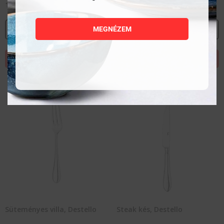
1 171
Ft
811
Ft
MEGNÉZEM
MEGNÉZEM
MEGNÉZEM
KOSÁRBA TESZEM
KOSÁRBA TESZEM
Süteményes villa, Destello
Steak kés, Destello