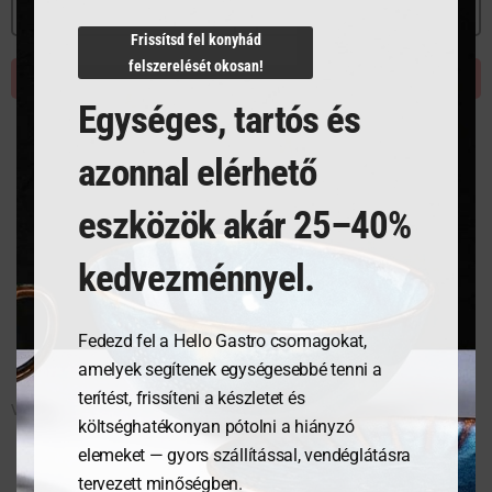
MEGNÉZEM
MEGNÉZEM
Frissítsd fel konyhád
felszerelését okosan!
KOSÁRBA TESZEM
KOSÁRBA TESZEM
Egységes, tartós és
azonnal elérhető
eszközök akár 25–40%
kedvezménnyel.
Fedezd fel a Hello Gastro csomagokat,
amelyek segítenek egységesebbé tenni a
terítést, frissíteni a készletet és
Vajazó kés, Destello
Teáskanál, Destello
költséghatékonyan pótolni a hiányzó
elemeket — gyors szállítással, vendéglátásra
tervezett minőségben.