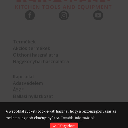



Termékek
Akciós termékek
Otthoni használatra
Nagykonyhai használatra
Kapcsolat
Adatvédelem
ÁSZF
Elállási nyilatkozat
A weboldal sütiket (cookie-kat) használ, hogy a biztonságos vásárlás
mellett a legjobb élményt nyújtsa.
További információk
©
Hello Gastro
2026
Elfogadom