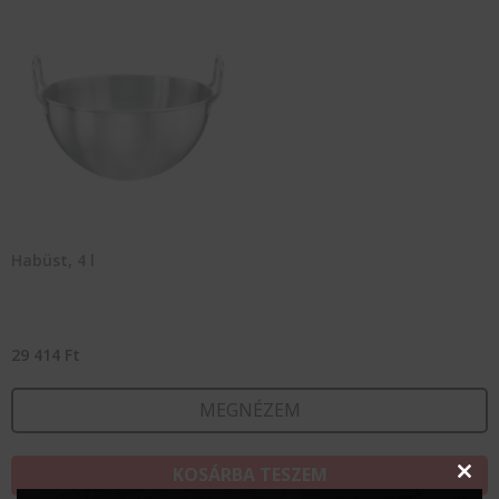
Habüst, 4 l
29 414
Ft
MEGNÉZEM
KOSÁRBA TESZEM
Clos