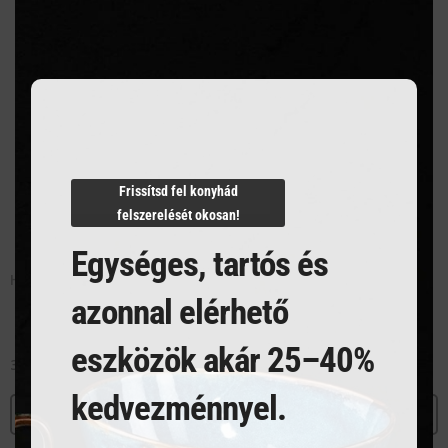
this
modu
Frissítsd fel konyhád
felszerelését okosan!
Egységes, tartós és
Habüst, 9.5 l
azonnal elérhető
eszközök akár 25–40%
37 793
Ft
kedvezménnyel.
MEGNÉZEM