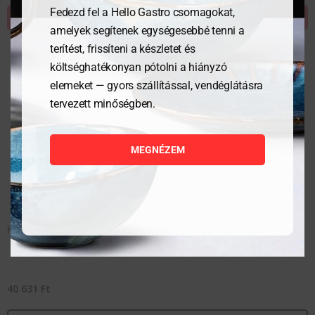
Fedezd fel a Hello Gastro csomagokat,
KOSÁRBA TESZEM
amelyek segítenek egységesebbé tenni a
terítést, frissíteni a készletet és
költséghatékonyan pótolni a hiányzó
elemeket — gyors szállítással, vendéglátásra
tervezett minőségben.
MEGNÉZEM
Habüst, 12 l
40 631
Ft