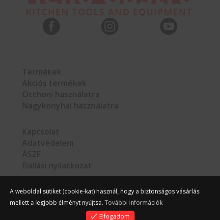



Termékek
Akciós termékek
Otthoni használatra
Nagykonyhai használatra
Kapcsolat
Adatvédelem
ÁSZF
Elállási nyilatkozat
A weboldal sütiket (cookie-kat) használ, hogy a biztonságos vásárlás
mellett a legjobb élményt nyújtsa.
További információk
©
Hello Gastro
2026
Elfogadom