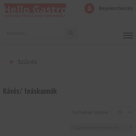
Bejelentkezés

Szűrés
Kávés/ teáskannák
Termékek száma: