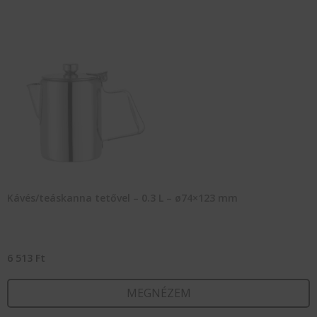
Kávés/teáskanna tetővel – 0.3 L – ø74×123 mm
6 513
Ft
MEGNÉZEM