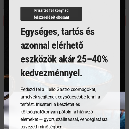
MEGNÉZEM
Frissítsd fel konyhád
felszerelését okosan!
KOSÁRBA TESZEM
Egységes, tartós és
azonnal elérhető
eszközök akár 25–40%
kedvezménnyel.
Fedezd fel a Hello Gastro csomagokat,
amelyek segítenek egységesebbé tenni a
terítést, frissíteni a készletet és
Kávés/teáskanna tetővel – 0.9 L – ø120×158 mm
költséghatékonyan pótolni a hiányzó
elemeket — gyors szállítással, vendéglátásra
tervezett minőségben.