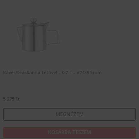
Kávés/teáskanna tetővel – 0.2 L – ø74×95 mm
5 275
Ft
MEGNÉZEM
KOSÁRBA TESZEM