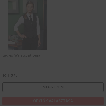
Ladies’ Waistcoat Lena
16 115
Ft
MEGNÉZEM
E
OPCIÓK VÁLASZTÁSA
a