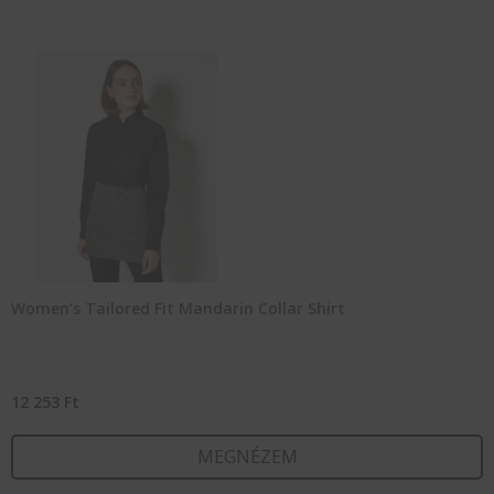
t
t
v
v
A
v
a
t
v
ki
Women’s Tailored Fit Mandarin Collar Shirt
12 253
Ft
MEGNÉZEM