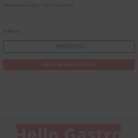
Sleeveless Ladies’ Tunic Essential
9 904
Ft
MEGNÉZEM
E
OPCIÓK VÁLASZTÁSA
a
t
t
v
v
A
v
a
t