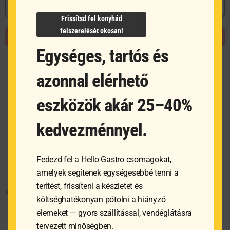
MEGNÉZEM
Frissítsd fel konyhád
E
felszerelését okosan!
OPCIÓK VÁLASZTÁSA
a
Egységes, tartós és
t
t
azonnal elérhető
v
v
eszközök akár 25–40%
A
v
kedvezménnyel.
a
t
Fedezd fel a Hello Gastro csomagokat,
v
amelyek segítenek egységesebbé tenni a
ki
terítést, frissíteni a készletet és
Women’s Tailored Fit Shirt
költséghatékonyan pótolni a hiányzó
elemeket — gyors szállítással, vendéglátásra
tervezett minőségben.