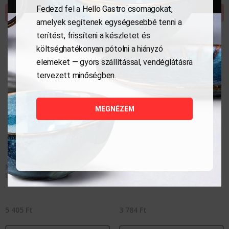
Fedezd fel a Hello Gastro csomagokat,
KOSÁRBA TESZEM
KOSÁRBA TESZEM
amelyek segítenek egységesebbé tenni a
terítést, frissíteni a készletet és
költséghatékonyan pótolni a hiányzó
elemeket — gyors szállítással, vendéglátásra
tervezett minőségben.
MEGNÉZEM
Mélytányér, 1230 ml, 22 cm,
Tál, 15 cm, szürke, Len
Len
5 405
Ft
3 784
Ft