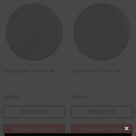
Lapostányér, 18 cm, Len
Lapostányér, 28 cm, Len
3 018
Ft
6 396
Ft
MEGNÉZEM
MEGNÉZEM
KOSÁRBA TESZEM
KOSÁRBA TESZEM
Clos