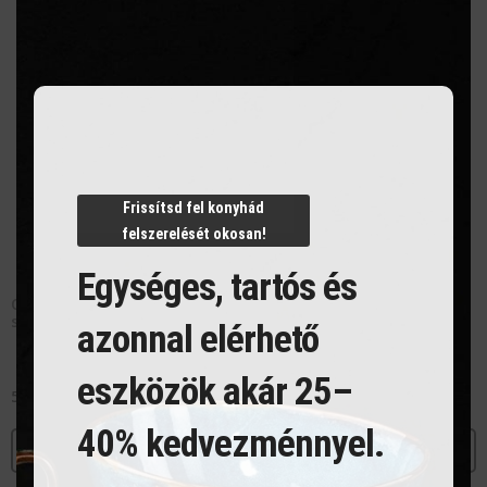
this
modu
Frissítsd fel konyhád
felszerelését okosan!
Egységes, tartós és
Ovális tál, 18.2×13.6 cm,
Ovális tál, 33.5×13.6 cm,
szürke, Len
szürke, Len
azonnal elérhető
eszközök akár 25–
5 405
Ft
7 477
Ft
40% kedvezménnyel.
MEGNÉZEM
MEGNÉZEM