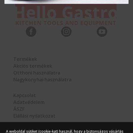



Termékek
Akciós termékek
Otthoni használatra
Nagykonyhai használatra
Kapcsolat
Adatvédelem
ÁSZF
Elállási nyilatkozat
A weboldal sütiket (cookie-kat) használ, hogy a biztonságos vásárlás