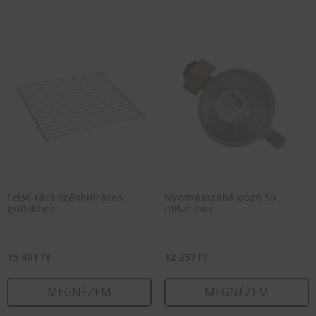
Felső rács szénhidrátos
Nyomásszabályozó 50
grillekhez
mBar-hoz
15 491
Ft
12 257
Ft
MEGNÉZEM
MEGNÉZEM