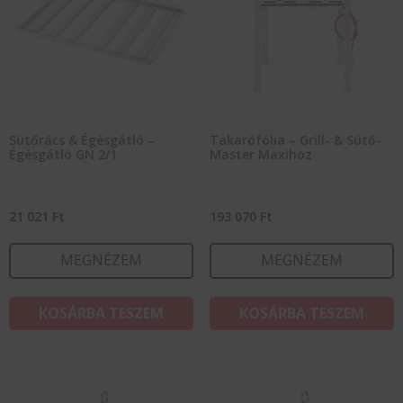
Sütőrács & Égésgátló –
Takarófólia – Grill- & Sütő-
Égésgátló GN 2/1
Master Maxihoz
21 021
Ft
193 070
Ft
MEGNÉZEM
MEGNÉZEM
KOSÁRBA TESZEM
KOSÁRBA TESZEM