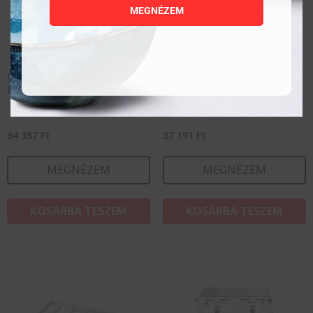
MEGNÉZEM
Oldalsó munkalap Green Fire
Öntöttvas grill tálca – GN
grillsütőkhöz
1/1
64 357
Ft
37 191
Ft
MEGNÉZEM
MEGNÉZEM
KOSÁRBA TESZEM
KOSÁRBA TESZEM