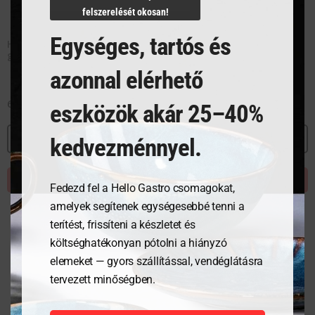
felszerelését okosan!
Egységes, tartós és
Hátsó munkalap Green Fire
Öntöttvas grillrost tálca –
grillsütőkhöz
GN 1/1
azonnal elérhető
69 531
Ft
37 191
Ft
eszközök akár 25–40%
MEGNÉZEM
MEGNÉZEM
kedvezménnyel.
KOSÁRBA TESZEM
KOSÁRBA TESZEM
Fedezd fel a Hello Gastro csomagokat,
amelyek segítenek egységesebbé tenni a
terítést, frissíteni a készletet és
költséghatékonyan pótolni a hiányzó
elemeket — gyors szállítással, vendéglátásra
tervezett minőségben.