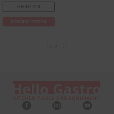
MEGNÉZEM
KOSÁRBA TESZEM
1
2
→


