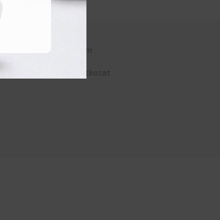
Kapcsolat
Adatvédelem
ÁSZF
Elállási nyilatkozat