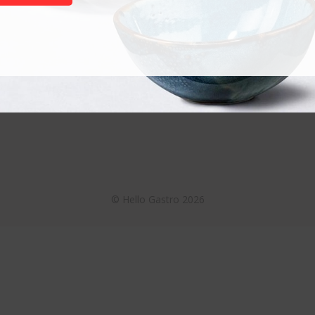
Termékek
Akciós termékek
Otthoni használatra
Nagykonyhai használatra
©
Hello Gastro
2026