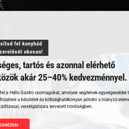
Steel lábas
FISKARS All Steel lábas
FISK
ssítsd fel konyhád
fedővel (3 l)
fedőv
szerelését okosan!
éges, tartós és azonnal elérhető
78 581
Ft
138 
közök akár 25–40% kedvezménnyel.
GNÉZEM
MEGNÉZEM
fel a Hello Gastro csomagokat, amelyek segítenek egységesebbé t
RBA TESZEM
KOSÁRBA TESZEM
, frissíteni a készletet és költséghatékonyan pótolni a hiányzó ele
zállítással, vendéglátásra tervezett minőségben.
EGNÉZEM