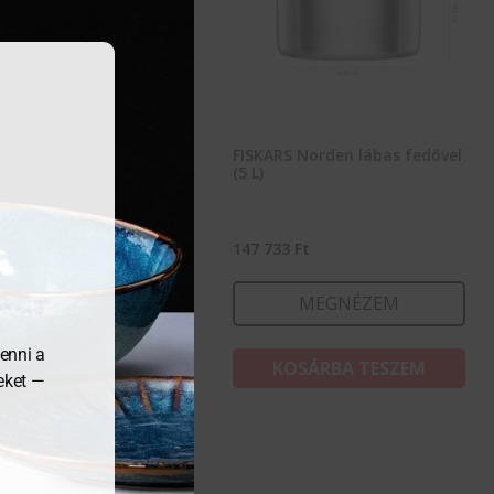
ARS Norden lábas,
FISKARS Norden lábas fedővel
el (3 L)
(5 L)
303
Ft
147 733
Ft
MEGNÉZEM
MEGNÉZEM
enni a
KOSÁRBA TESZEM
KOSÁRBA TESZEM
meket —