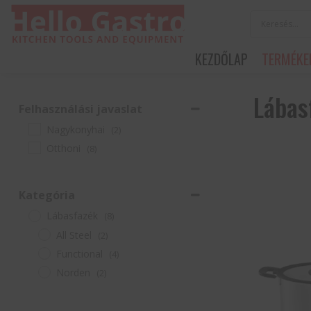
KEZDŐLAP
TERMÉKE
Lábas
Felhasználási javaslat
Nagykonyhai
(2)
Otthoni
(8)
Kategória
Lábasfazék
(8)
All Steel
(2)
Functional
(4)
Norden
(2)