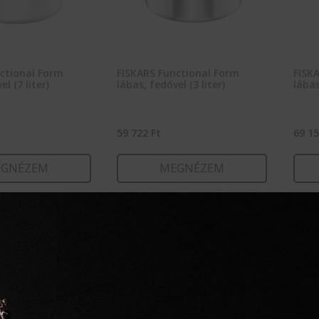
ctional Form
FISKARS Functional Form
FISK
l (7 liter)
lábas, fedővel (3 liter)
lábas
59 722
Ft
69 1
GNÉZEM
MEGNÉZEM
RBA TESZEM
KOSÁRBA TESZEM