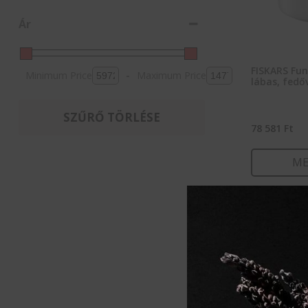
Ár
FISKARS Fun
Minimum Price
-
Maximum Price
lábas, fedőve
SZŰRŐ TÖRLÉSE
78 581
Ft
ME
KOSÁ