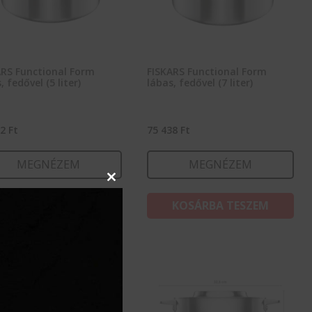
ARS Functional Form
FISKARS Functional Form
, fedővel (5 liter)
lábas, fedővel (7 liter)
52
Ft
75 438
Ft
MEGNÉZEM
MEGNÉZEM
Close
this
KOSÁRBA TESZEM
KOSÁRBA TESZEM
module