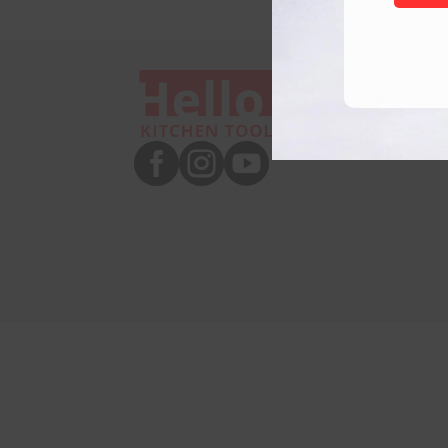


