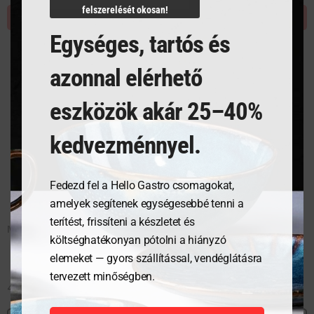
felszerelését okosan!
KOSÁRBA TESZEM
KOSÁRBA TESZEM
Egységes, tartós és
azonnal elérhető
eszközök akár 25–40%
kedvezménnyel.
Fedezd fel a Hello Gastro csomagokat,
amelyek segítenek egységesebbé tenni a
terítést, frissíteni a készletet és
Martini
Cocktail 20 cl
költséghatékonyan pótolni a hiányzó
elemeket — gyors szállítással, vendéglátásra
tervezett minőségben.
4 239
Ft
3 566
Ft