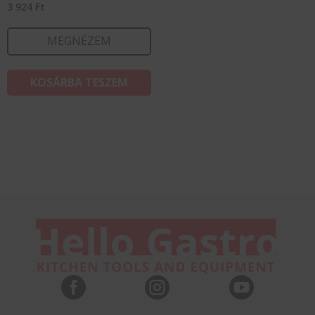
3 924
Ft
MEGNÉZEM
KOSÁRBA TESZEM


