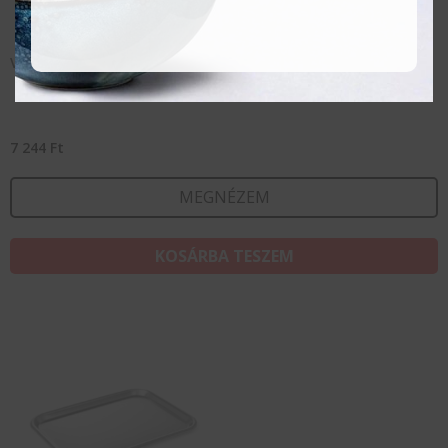
Vitrintálca – 310×230 mm
7 244
Ft
MEGNÉZEM
KOSÁRBA TESZEM