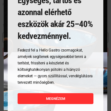
Egységes, tartós és
Húsos tálca – 310x240x48 mm
azonnal elérhető
eszközök akár 25–40%
14 520
Ft
kedvezménnyel.
MEGNÉZEM
Fedezd fel a Hello Gastro csomagokat,
KOSÁRBA TESZEM
amelyek segítenek egységesebbé tenni a
terítést, frissíteni a készletet és
költséghatékonyan pótolni a hiányzó
elemeket — gyors szállítással, vendéglátásra
tervezett minőségben.
MEGNÉZEM