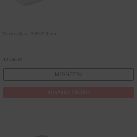
Vitrintálca – 345×245 mm
12 536
Ft
MEGNÉZEM
KOSÁRBA TESZEM