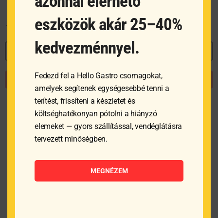
azonnal elérhető
eszközök akár 25–40%
10 315
Ft
kedvezménnyel.
MEGNÉZEM
Fedezd fel a Hello Gastro csomagokat,
KOSÁRBA TESZEM
amelyek segítenek egységesebbé tenni a
terítést, frissíteni a készletet és
költséghatékonyan pótolni a hiányzó
elemeket — gyors szállítással, vendéglátásra
tervezett minőségben.
MEGNÉZEM