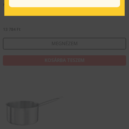
Nyeleslábas, 2.2 l, Pro
13 784
Ft
MEGNÉZEM
KOSÁRBA TESZEM