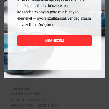
terítést, frissíteni a készletet és
költséghatékonyan pótolni a hiányzó
elemeket — gyors szállítással, vendéglátásra
tervezett minőségben.
MEGNÉZEM



Termékek
Akciós termékek
Otthoni használatra
Nagykonyhai használatra