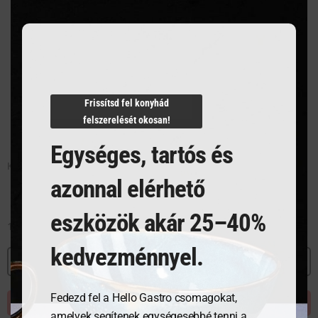
Frissítsd fel konyhád
felszerelését okosan!
Egységes, tartós és
Kés sterilizáló
azonnal elérhető
eszközök akár 25–40%
148 838
Ft
kedvezménnyel.
MEGNÉZEM
Fedezd fel a Hello Gastro csomagokat,
KOSÁRBA TESZEM
amelyek segítenek egységesebbé tenni a