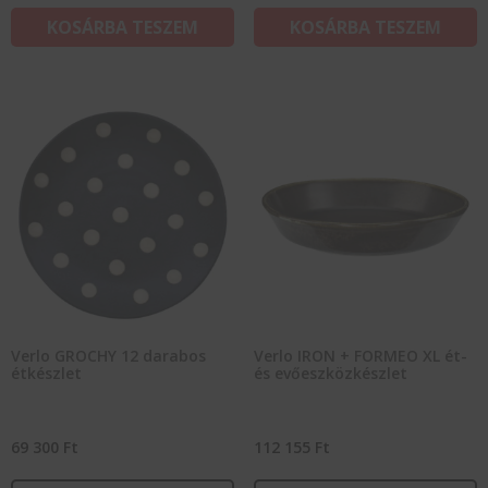
KOSÁRBA TESZEM
KOSÁRBA TESZEM
Verlo GROCHY 12 darabos
Verlo IRON + FORMEO XL ét-
étkészlet
és evőeszközkészlet
69 300
Ft
112 155
Ft