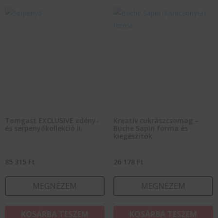
Tomgast EXCLUSIVE edény-
Kreatív cukrászcsomag –
és serpenyőkollekció II.
Buche Sapin forma és
kiegészítők
85 315
Ft
26 178
Ft
MEGNÉZEM
MEGNÉZEM
KOSÁRBA TESZEM
KOSÁRBA TESZEM