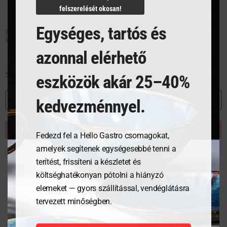
felszerelését okosan!
Egységes, tartós és
Exclusive Gránit serpenyő
Marble Professional
készlet
serpenyő készlet
azonnal elérhető
51 080
Ft
34 890
Ft
eszközök akár 25–40%
MEGNÉZEM
MEGNÉZEM
kedvezménnyel.
KOSÁRBA TESZEM
KOSÁRBA TESZEM
Fedezd fel a Hello Gastro csomagokat,
amelyek segítenek egységesebbé tenni a
terítést, frissíteni a készletet és
költséghatékonyan pótolni a hiányzó
elemeket — gyors szállítással, vendéglátásra
tervezett minőségben.