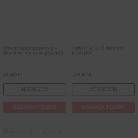
Kreatív cukrászcsomag –
Verlo FORTE 36 darabos
Wooly forma és kiegészítők
étkészlet
23 200
Ft
73 460
Ft
MEGNÉZEM
MEGNÉZEM
KOSÁRBA TESZEM
KOSÁRBA TESZEM