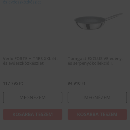
Verlo FORTE + TRES XXL ét-
Tomgast EXCLUSIVE edény-
és evőeszközkészlet
és serpenyőkollekció I.
117 795
Ft
94 910
Ft
MEGNÉZEM
MEGNÉZEM
KOSÁRBA TESZEM
KOSÁRBA TESZEM