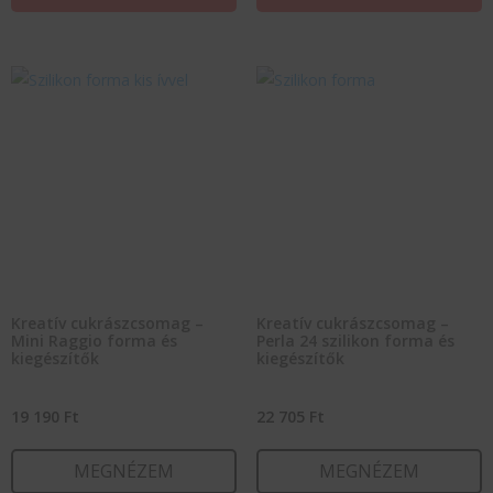
Kreatív cukrászcsomag –
Kreatív cukrászcsomag –
Mini Raggio forma és
Perla 24 szilikon forma és
kiegészítők
kiegészítők
19 190
Ft
22 705
Ft
MEGNÉZEM
MEGNÉZEM