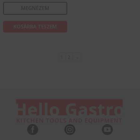
MEGNÉZEM
KOSÁRBA TESZEM
1
2
→


