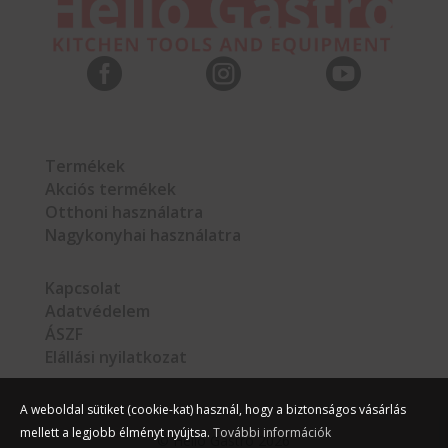



Termékek
Akciós termékek
Otthoni használatra
Nagykonyhai használatra
Kapcsolat
Adatvédelem
ÁSZF
Elállási nyilatkozat
A weboldal sütiket (cookie-kat) használ, hogy a biztonságos vásárlás
mellett a legjobb élményt nyújtsa.
További információk
©
Hello Gastro
2026