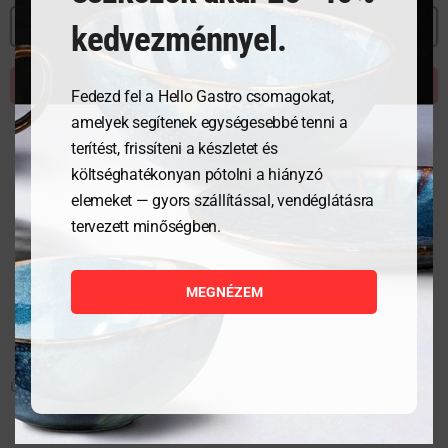
MEGNÉZEM
kedvezménnyel.
KOSÁRBA TESZEM
Fedezd fel a Hello Gastro csomagokat,
amelyek segítenek egységesebbé tenni a
terítést, frissíteni a készletet és
költséghatékonyan pótolni a hiányzó
elemeket — gyors szállítással, vendéglátásra
tervezett minőségben.
MEGNÉZEM
Üveglap GN1/1, átlátszó, Tropos