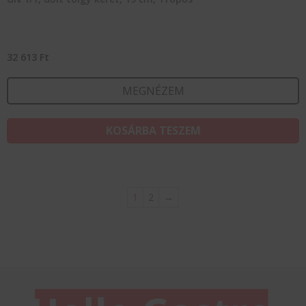
32 613
Ft
MEGNÉZEM
KOSÁRBA TESZEM
1
2
→