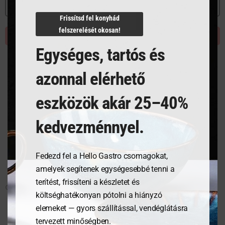
MEGNÉZEM
MEGNÉZEM
Frissítsd fel konyhád
felszerelését okosan!
KOSÁRBA TESZEM
KOSÁRBA TESZEM
Egységes, tartós és
azonnal elérhető
eszközök akár 25–40%
kedvezménnyel.
Fedezd fel a Hello Gastro csomagokat,
amelyek segítenek egységesebbé tenni a
terítést, frissíteni a készletet és
Csészealj, 12 cm, Sense
Csésze, 200 ml, Sense
költséghatékonyan pótolni a hiányzó
elemeket — gyors szállítással, vendéglátásra
tervezett minőségben.