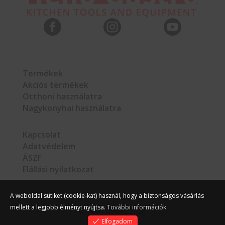



Termékek
Akciós termékek
Otthoni használatra
Nagykonyhai használatra
Kapcsolat
Adatvédelem
ÁSZF
Elállási nyilatkozat
A weboldal sütiket (cookie-kat) használ, hogy a biztonságos vásárlás
mellett a legjobb élményt nyújtsa.
További információk
©
Hello Gastro
2026
Elfogadom