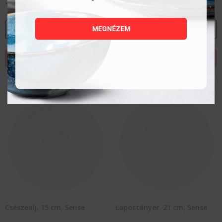
1 802
Ft
2 793
Ft
MEGNÉZEM
MEGNÉZEM
MEGNÉZEM
KOSÁRBA TESZEM
KOSÁRBA TESZEM
Csészealj, 15 cm, Sense
Lapostányér, 21 cm, Sense