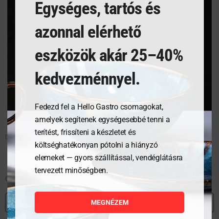
Egységes, tartós és
azonnal elérhető
eszközök akár 25–40%
kedvezménnyel.
Fedezd fel a Hello Gastro csomagokat,
amelyek segítenek egységesebbé tenni a
terítést, frissíteni a készletet és
DICK Pink Spirit santoku kés, barázdált pengével (18 cm)
költséghatékonyan pótolni a hiányzó
elemeket — gyors szállítással, vendéglátásra
tervezett minőségben.
61 071
Ft
MEGNÉZEM
MEGNÉZEM