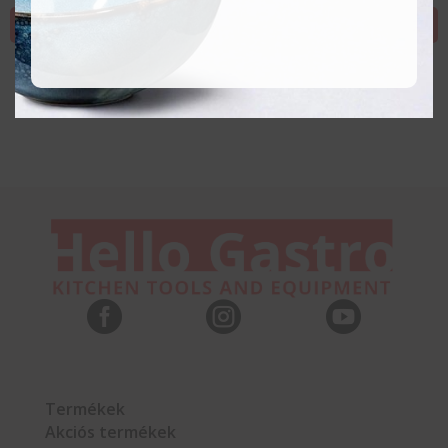
KOSÁRBA TESZEM



Termékek
Akciós termékek