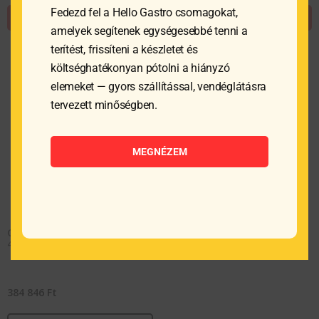
Fedezd fel a Hello Gastro csomagokat,
KOSÁRBA TESZEM
KOSÁRBA TESZEM
amelyek segítenek egységesebbé tenni a
terítést, frissíteni a készletet és
költséghatékonyan pótolni a hiányzó
elemeket — gyors szállítással, vendéglátásra
tervezett minőségben.
MEGNÉZEM
Gázzsámoly Big Flame –
425x425x400 mm
384 846
Ft