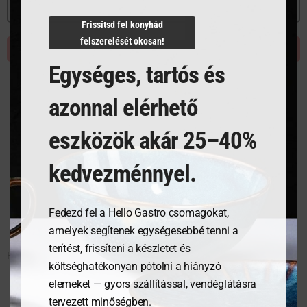
MEGNÉZEM
Frissítsd fel konyhád
felszerelését okosan!
KOSÁRBA TESZEM
Egységes, tartós és
azonnal elérhető
eszközök akár 25–40%
kedvezménnyel.
Fedezd fel a Hello Gastro csomagokat,
amelyek segítenek egységesebbé tenni a
terítést, frissíteni a készletet és
Hústőke és állvány készlet – 500x400x800 mm
költséghatékonyan pótolni a hiányzó
elemeket — gyors szállítással, vendéglátásra
tervezett minőségben.