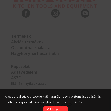



Termékek
Akciós termékek
Otthoni használatra
Nagykonyhai használatra
Kapcsolat
Adatvédelem
ÁSZF
Elállási nyilatkozat
A weboldal sütiket (cookie-kat) használ, hogy a biztonságos vásárlás
mellett a legjobb élményt nyújtsa.
További információk
©
Hello Gastro
2026
Elfogadom