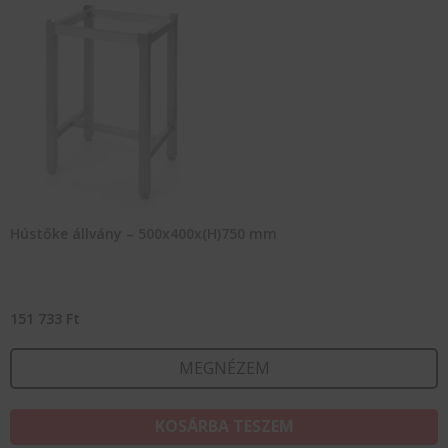
Hústőke állvány – 500x400x(H)750 mm
151 733
Ft
MEGNÉZEM
KOSÁRBA TESZEM