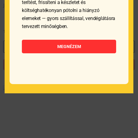
terítést, frissíteni a készletet és
Jégakku – 530x325x30 mm
költséghatékonyan pótolni a hiányzó
elemeket — gyors szállítással, vendéglátásra
tervezett minőségben.
18 155
Ft
MEGNÉZEM
MEGNÉZEM
KOSÁRBA TESZEM