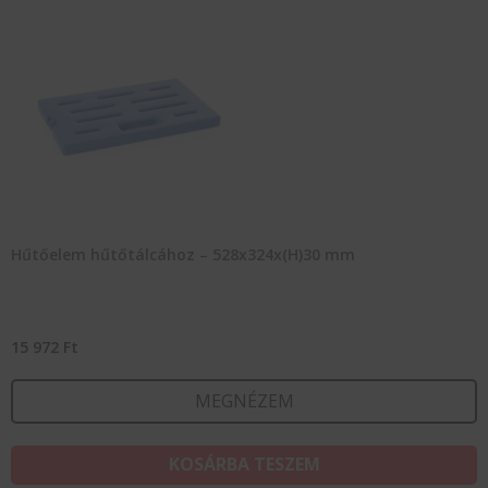
Hűtőelem hűtőtálcához – 528x324x(H)30 mm
15 972
Ft
MEGNÉZEM
KOSÁRBA TESZEM