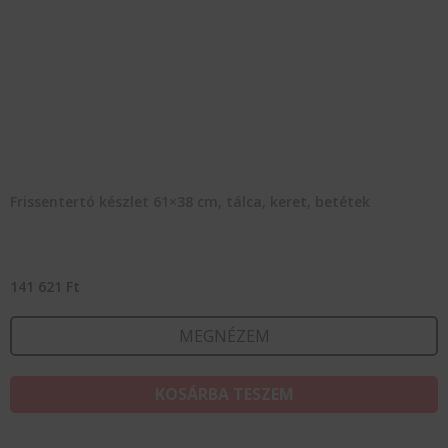
Frissentertó készlet 61×38 cm, tálca, keret, betétek
141 621
Ft
MEGNÉZEM
KOSÁRBA TESZEM