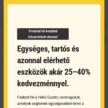
25 832
Ft
MEGNÉZEM
Frissítsd fel konyhád
felszerelését okosan!
KOSÁRBA TESZEM
Egységes, tartós és
azonnal elérhető
eszközök akár 25–40%
kedvezménnyel.
Fedezd fel a Hello Gastro csomagokat,
amelyek segítenek egységesebbé tenni a