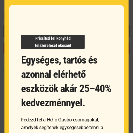
1 351
Ft
811
Ft
MEGNÉZEM
MEGNÉZEM
Frissítsd fel konyhád
felszerelését okosan!
KOSÁRBA TESZEM
KOSÁRBA TESZEM
Egységes, tartós és
azonnal elérhető
eszközök akár 25–40%
kedvezménnyel.
Fedezd fel a Hello Gastro csomagokat,
amelyek segítenek egységesebbé tenni a