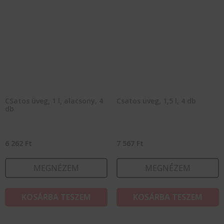
CSatos üveg, 1 l, alacsony, 4
Csatos üveg, 1,5 l, 4 db
db
6 262
Ft
7 567
Ft
MEGNÉZEM
MEGNÉZEM
KOSÁRBA TESZEM
KOSÁRBA TESZEM