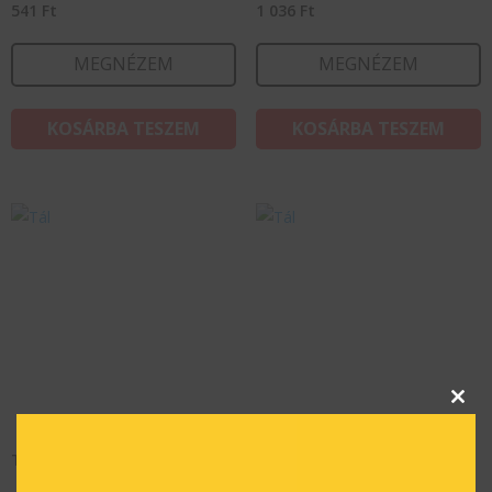
541
Ft
1 036
Ft
MEGNÉZEM
MEGNÉZEM
KOSÁRBA TESZEM
KOSÁRBA TESZEM
Clos
this
modu
Tál, 1590 ml, üveg
Tál, 500 ml, üveg