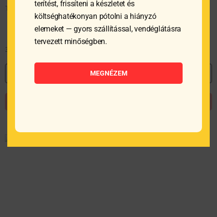
terítést, frissíteni a készletet és
Tál, 3450 ml, üveg
Tál, 5,8 l, üveg
költséghatékonyan pótolni a hiányzó
elemeket — gyors szállítással, vendéglátásra
tervezett minőségben.
3 108
Ft
4 595
Ft
MEGNÉZEM
MEGNÉZEM
MEGNÉZEM
KOSÁRBA TESZEM
KOSÁRBA TESZEM