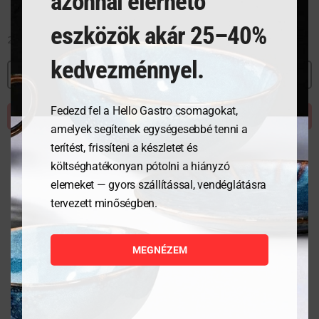
azonnal elérhető
eszközök akár 25–40%
2 613
Ft
kedvezménnyel.
MEGNÉZEM
Fedezd fel a Hello Gastro csomagokat,
KOSÁRBA TESZEM
amelyek segítenek egységesebbé tenni a
terítést, frissíteni a készletet és
költséghatékonyan pótolni a hiányzó
elemeket — gyors szállítással, vendéglátásra
tervezett minőségben.
MEGNÉZEM