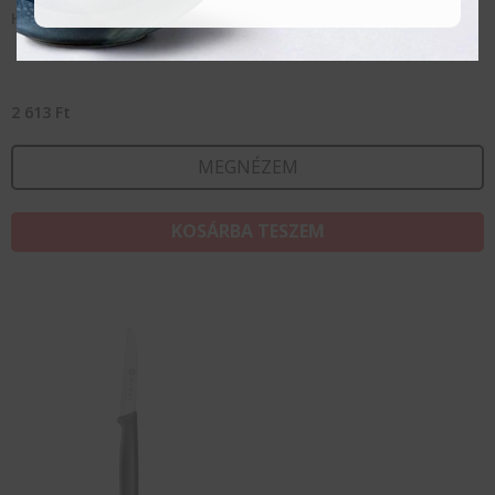
Hámozókés – hajlított modell – Zöld
2 613
Ft
MEGNÉZEM
KOSÁRBA TESZEM