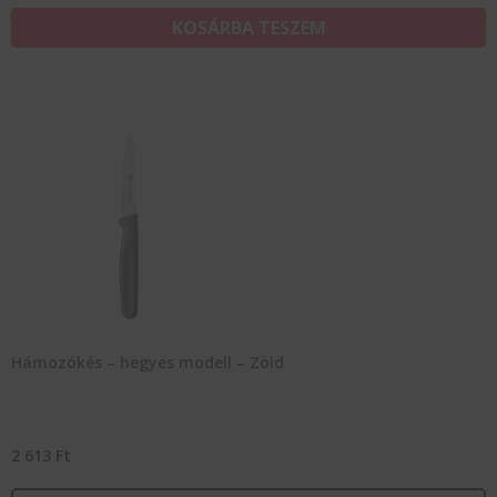
KOSÁRBA TESZEM
Hámozókés – hegyes modell – Zöld
2 613
Ft