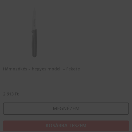
Hámozókés – hegyes modell – Fekete
2 613
Ft
MEGNÉZEM
KOSÁRBA TESZEM