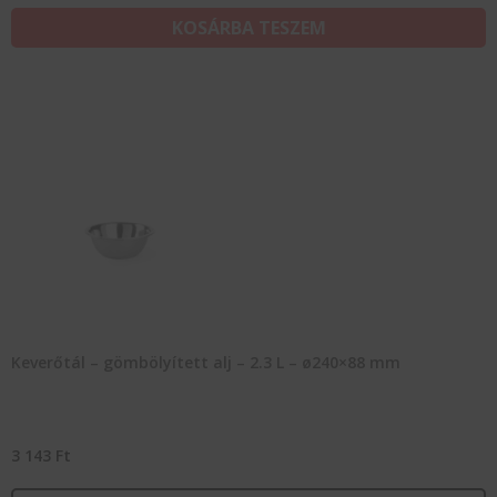
KOSÁRBA TESZEM
Keverőtál – gömbölyített alj – 2.3 L – ø240×88 mm
3 143
Ft