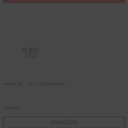
Keverőtál – 1.6 L – ø225×83 mm
3 639
Ft
MEGNÉZEM