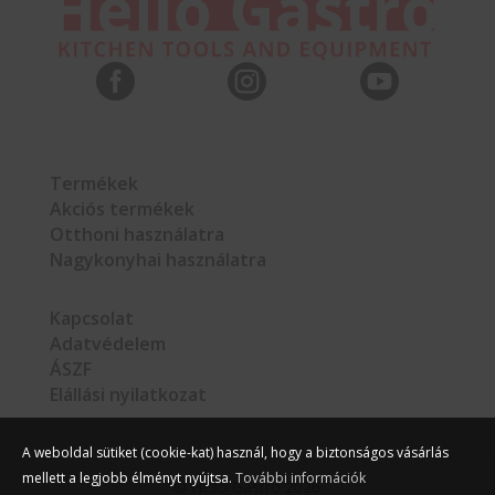



Termékek
Akciós termékek
Otthoni használatra
Nagykonyhai használatra
Kapcsolat
Adatvédelem
ÁSZF
Elállási nyilatkozat
A weboldal sütiket (cookie-kat) használ, hogy a biztonságos vásárlás
mellett a legjobb élményt nyújtsa.
További információk
©
Hello Gastro
2026