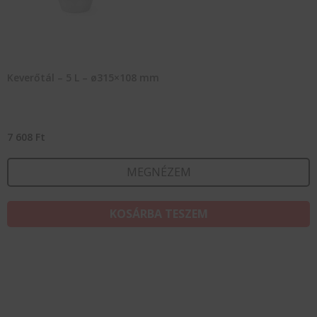
Keverőtál – 5 L – ø315×108 mm
7 608
Ft
MEGNÉZEM
KOSÁRBA TESZEM