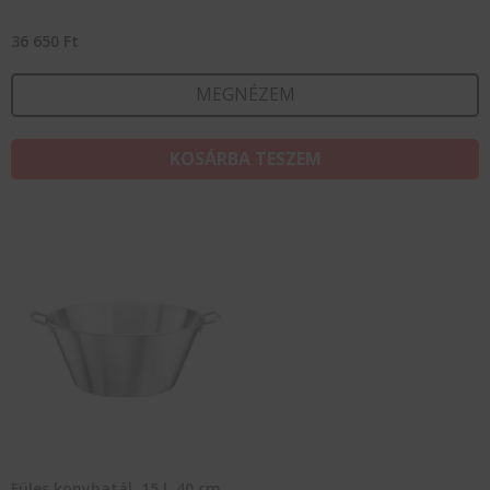
36 650
Ft
MEGNÉZEM
KOSÁRBA TESZEM
Füles konyhatál, 15 l, 40 cm