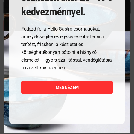
MEGNÉZEM
kedvezménnyel.
KOSÁRBA TESZEM
Fedezd fel a Hello Gastro csomagokat,
amelyek segítenek egységesebbé tenni a
terítést, frissíteni a készletet és
költséghatékonyan pótolni a hiányzó
elemeket — gyors szállítással, vendéglátásra
tervezett minőségben.
MEGNÉZEM
Keverőtál szilikon alappal