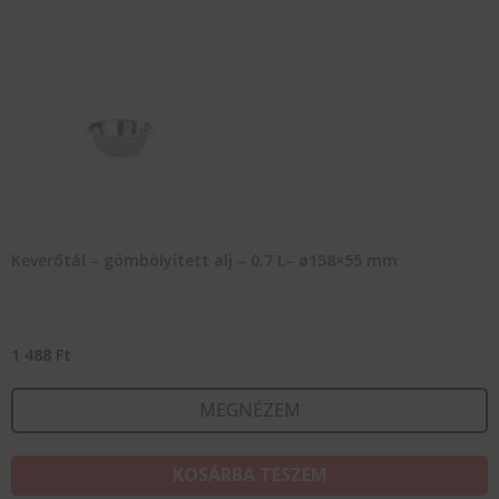
Keverőtál – gömbölyített alj – 0.7 L– ø158×55 mm
1 488
Ft
MEGNÉZEM
KOSÁRBA TESZEM