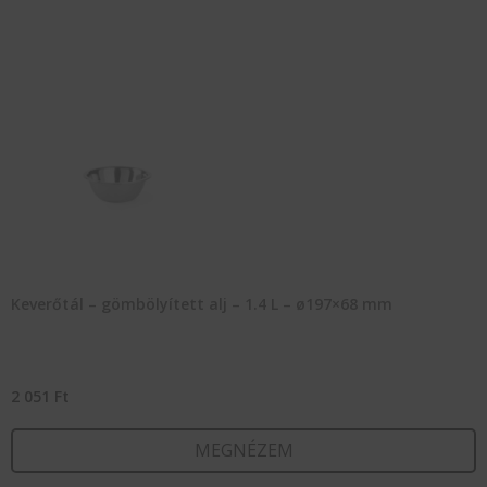
Keverőtál – gömbölyített alj – 1.4 L – ø197×68 mm
2 051
Ft
MEGNÉZEM