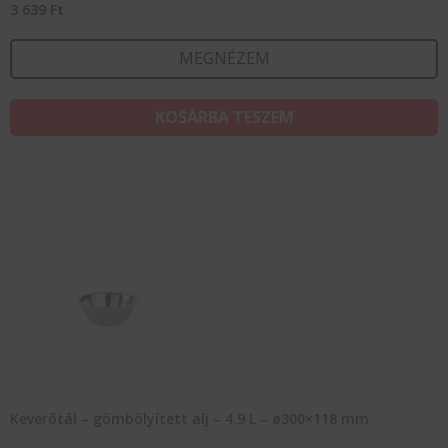
3 639
Ft
MEGNÉZEM
KOSÁRBA TESZEM
Keverőtál – gömbölyített alj – 4.9 L – ø300×118 mm