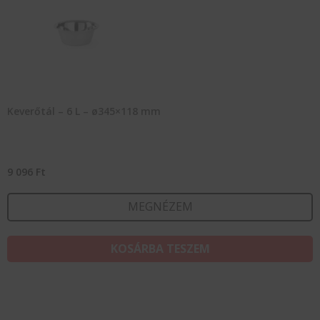
Keverőtál – 6 L – ø345×118 mm
9 096
Ft
MEGNÉZEM
KOSÁRBA TESZEM