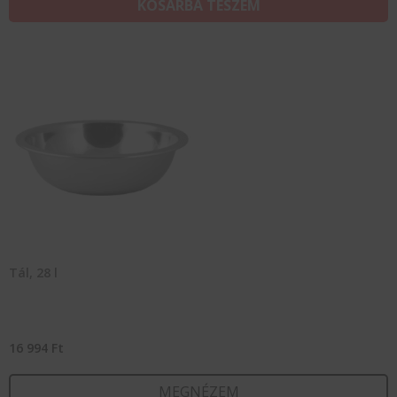
KOSÁRBA TESZEM
Tál, 28 l
16 994
Ft
MEGNÉZEM