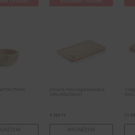
RBA TESZEM
KOSÁRBA TESZEM
l, ⌀155x75mm
Olívafa felszolgálódeszka,
Tölg
335x205x25mm
420x
9 384
Ft
13 9
GNÉZEM
MEGNÉZEM