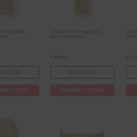
a olajfából,
Tálalódeszka olajfából,
Tálal
8mm
400x140x18mm
600x
9 855
Ft
17 1
GNÉZEM
MEGNÉZEM
RBA TESZEM
KOSÁRBA TESZEM