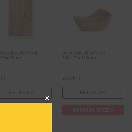
ódeszka olajfából,
Dekoratív olívafa tál,
150x18mm
300x190x110mm
3
Ft
26 578
Ft
MEGNÉZEM
MEGNÉZEM
Close
this
KOSÁRBA TESZEM
KOSÁRBA TESZEM
module