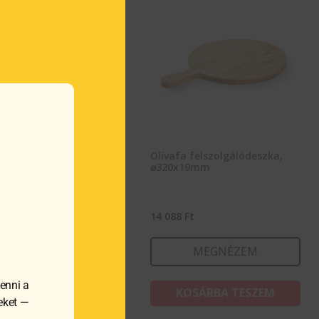
fa felszolgálódeszka,
Olívafa felszolgálódeszka,
0x25mm
⌀320x19mm
31
Ft
14 088
Ft
MEGNÉZEM
MEGNÉZEM
enni a
KOSÁRBA TESZEM
KOSÁRBA TESZEM
meket —