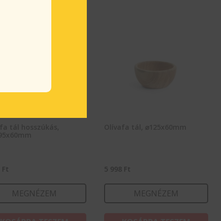
fa tál hosszúkás,
Olívafa tál, ⌀125x60mm
x95x60mm
2
Ft
5 998
Ft
MEGNÉZEM
MEGNÉZEM