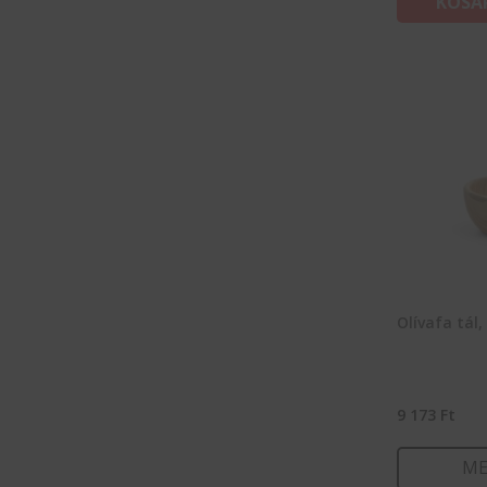
KOSÁ
Olívafa tá
9 173
Ft
ME