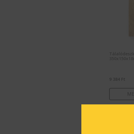
Tálalódeszk
350x150x1
9 384
Ft
ME
KOSÁ