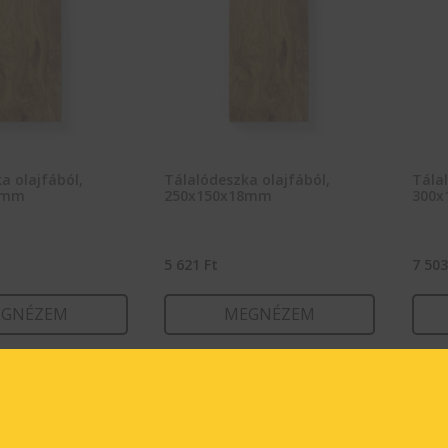
a olajfából,
Tálalódeszka olajfából,
Tálal
8mm
250x150x18mm
300x
5 621
Ft
7 50
GNÉZEM
MEGNÉZEM
RBA TESZEM
KOSÁRBA TESZEM