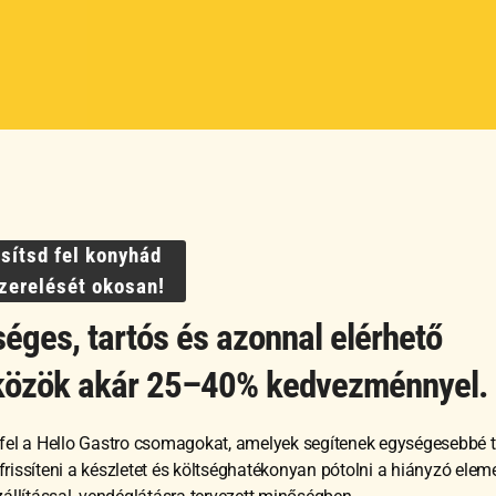
ívafa tál,
Olívafa felszolgálódeszka,
Olíva
ssítsd fel konyhád
90mm
340x230x22mm
⌀26
szerelését okosan!
éges, tartós és azonnal elérhető
10 584
Ft
10 2
közök akár 25–40% kedvezménnyel.
GNÉZEM
MEGNÉZEM
fel a Hello Gastro csomagokat, amelyek segítenek egységesebbé t
RBA TESZEM
KOSÁRBA TESZEM
, frissíteni a készletet és költséghatékonyan pótolni a hiányzó ele