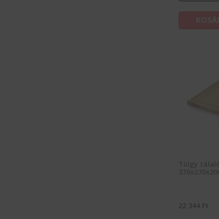
KOSÁ
Tölgy tálal
370x270x2
22 344
Ft