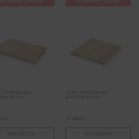
KOSÁRBA TESZEM
KOSÁRBA TESZEM
y tálalódeszka
Tölgy tálalódeszka
280x40 mm
270x270x20 mm
94
Ft
17 640
Ft
MEGNÉZEM
MEGNÉZEM