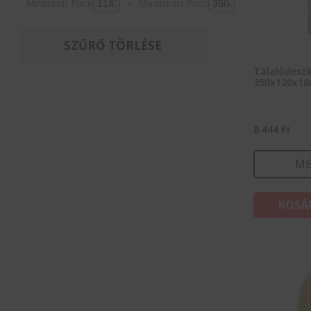
Minimum Price
-
Maximum Price
SZŰRŐ TÖRLÉSE
Tálalódeszk
350x120x1
8 444
Ft
ME
KOSÁ