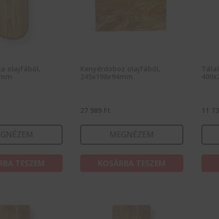
a olajfából,
Kenyérdoboz olajfából,
Tálal
8mm
245x198x94mm
400x
27 989
Ft
11 7
GNÉZEM
MEGNÉZEM
RBA TESZEM
KOSÁRBA TESZEM