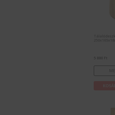
Tálalódeszk
250x165x1
5 880
Ft
ME
KOSÁ