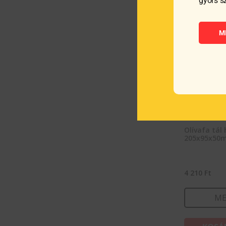
gyors s
M
Olívafa tál
205x95x50
4 210
Ft
ME