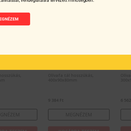
zállítással, vendéglátásra tervezett minőségben.
EGNÉZEM
 hosszúkás,
Olívafa tál hosszúkás,
Olíva
mm
400x90x80mm
300
9 384
Ft
6 56
GNÉZEM
MEGNÉZEM