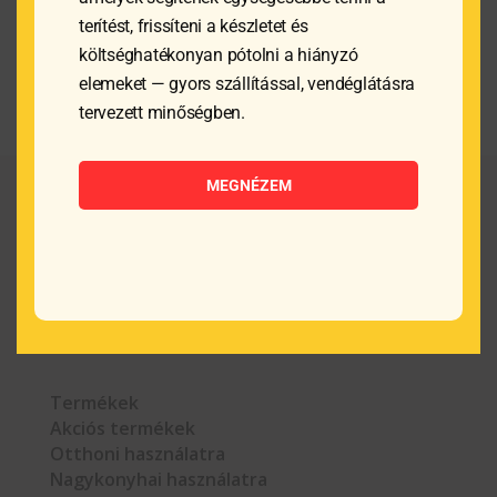
terítést, frissíteni a készletet és
költséghatékonyan pótolni a hiányzó
elemeket — gyors szállítással, vendéglátásra
tervezett minőségben.
MEGNÉZEM



Termékek
Akciós termékek
Otthoni használatra
Nagykonyhai használatra