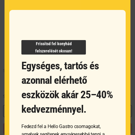
Frissítsd fel konyhád
felszerelését okosan!
Egységes, tartós és
Saláta centrifuga
azonnal elérhető
eszközök akár 25–40%
96 535
Ft
kedvezménnyel.
MEGNÉZEM
Fedezd fel a Hello Gastro csomagokat,
KOSÁRBA TESZEM
amelyek segítenek egységesebbé tenni a