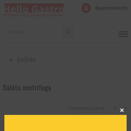
Bejelentkezés

Szűrés
Saláta centrifuga
Termékek száma:
Clos
this
modu