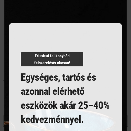
this
modu
Frissítsd fel konyhád
felszerelését okosan!
Egységes, tartós és
Tálaló deszka kerek kivágással, 28×263.5×2.5cm, Simple
azonnal elérhető
eszközök akár 25–40%
15 631
Ft
kedvezménnyel.
MEGNÉZEM