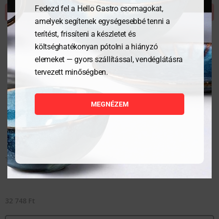
Fedezd fel a Hello Gastro csomagokat,
KOSÁRBA TESZEM
amelyek segítenek egységesebbé tenni a
terítést, frissíteni a készletet és
költséghatékonyan pótolni a hiányzó
elemeket — gyors szállítással, vendéglátásra
tervezett minőségben.
MEGNÉZEM
Tölgyfa állvány, 28 cm, magas, Simple
32 748
Ft