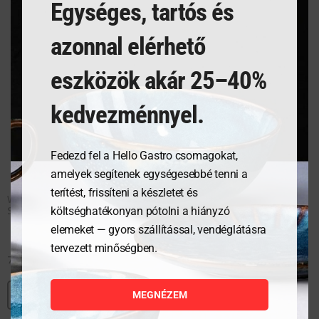
Egységes, tartós és
terméknek
t
több
t
azonnal elérhető
variációja
v
van.
v
eszközök akár 25–40%
A
A
változatok
v
kedvezménnyel.
a
a
termékoldalon
t
Fedezd fel a Hello Gastro csomagokat,
választhatók
v
amelyek segítenek egységesebbé tenni a
ki
ki
terítést, frissíteni a készletet és
Waiter’s Wallet with Press
Stud
költséghatékonyan pótolni a hiányzó
elemeket — gyors szállítással, vendéglátásra
tervezett minőségben.
7 869
Ft
MEGNÉZEM
MEGNÉZEM