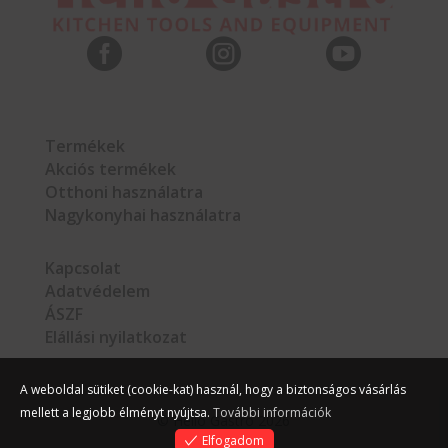



Termékek
Akciós termékek
Otthoni használatra
Nagykonyhai használatra
Kapcsolat
Adatvédelem
ÁSZF
Elállási nyilatkozat
A weboldal sütiket (cookie-kat) használ, hogy a biztonságos vásárlás
mellett a legjobb élményt nyújtsa.
További információk
©
Hello Gastro
2026
Elfogadom