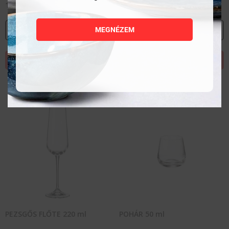
1 767
Ft
1 838
Ft
MEGNÉZEM
MEGNÉZEM
MEGNÉZEM
KOSÁRBA TESZEM
KOSÁRBA TESZEM
PEZSGŐS FLŐTE 220 ml
POHÁR 50 ml