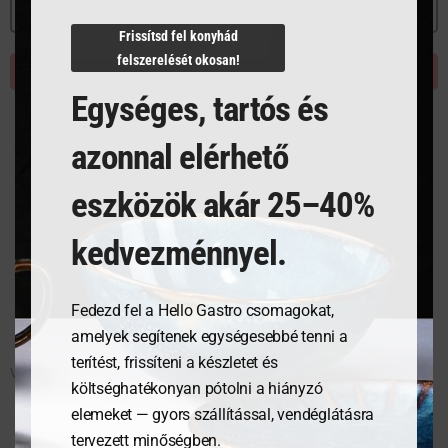
MEGNÉZEM
MEGNÉZEM
Frissítsd fel konyhád
felszerelését okosan!
KOSÁRBA TESZEM
KOSÁRBA TESZEM
Egységes, tartós és
azonnal elérhető
eszközök akár 25–40%
kedvezménnyel.
Fedezd fel a Hello Gastro csomagokat,
amelyek segítenek egységesebbé tenni a
terítést, frissíteni a készletet és
VÖRÖS BOROS POHÁR 540 ml
VÖRÖS BOROS POHÁR 670 ml
költséghatékonyan pótolni a hiányzó
elemeket — gyors szállítással, vendéglátásra
tervezett minőségben.