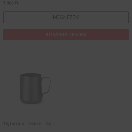
7 608
Ft
MEGNÉZEM
KOSÁRBA TESZEM
Tejforraló- fekete – 0.6 L