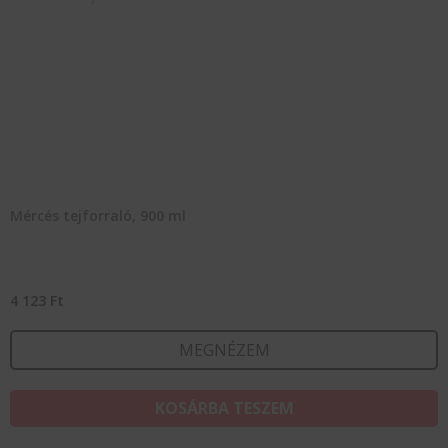
Mércés tejforraló, 900 ml
4 123
Ft
MEGNÉZEM
KOSÁRBA TESZEM