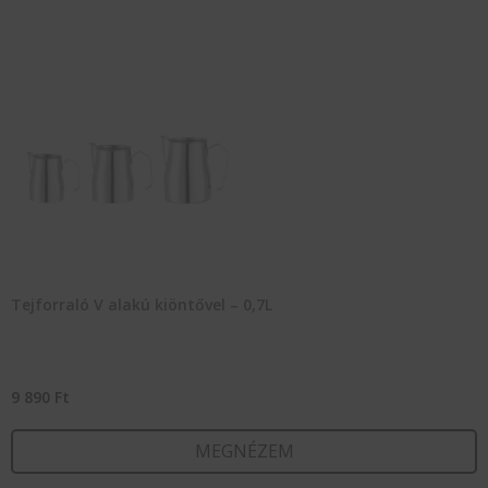
Tejforraló V alakú kiöntővel – 0,7L
9 890
Ft
MEGNÉZEM