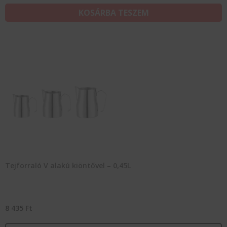
KOSÁRBA TESZEM
Tejforraló V alakú kiöntővel – 0,45L
8 435
Ft