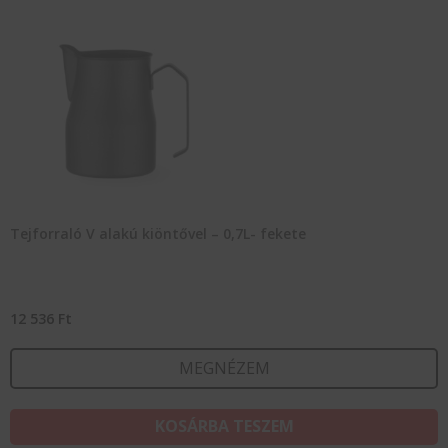
Tejforraló V alakú kiöntővel – 0,7L- fekete
12 536
Ft
MEGNÉZEM
KOSÁRBA TESZEM