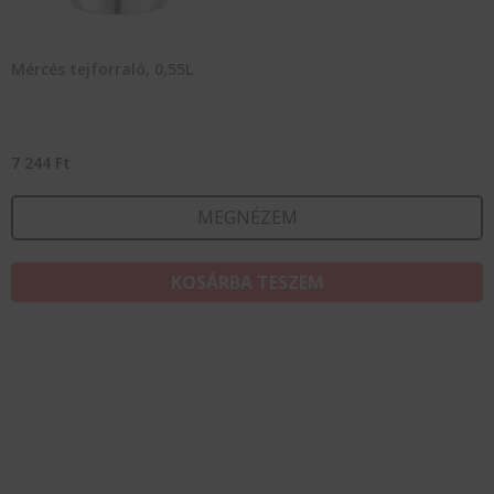
Mércés tejforraló, 0,55L
7 244
Ft
MEGNÉZEM
KOSÁRBA TESZEM