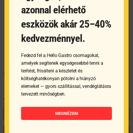
azonnal elérhető
eszközök akár 25–40%
kedvezménnyel.
Fedezd fel a Hello Gastro csomagokat,
amelyek segítenek egységesebbé tenni a
terítést, frissíteni a készletet és
Tejforraló – 0.35 L – ø76×93 mm
költséghatékonyan pótolni a hiányzó
elemeket — gyors szállítással, vendéglátásra
tervezett minőségben.
4 962
Ft
MEGNÉZEM
MEGNÉZEM
KOSÁRBA TESZEM