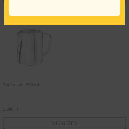
Tejforraló, 350 ml
2 980
Ft
MEGNÉZEM