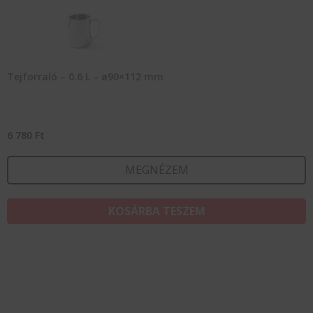
Tejforraló – 0.6 L – ø90×112 mm
6 780
Ft
MEGNÉZEM
KOSÁRBA TESZEM