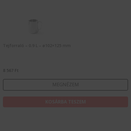
Tejforraló – 0.9 L – ø102×125 mm
8 567
Ft
MEGNÉZEM
KOSÁRBA TESZEM