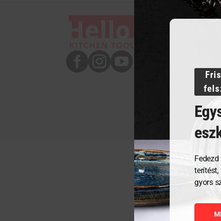



Fri
fel
Egys
esz
Fedezd 
terítést
gyors s
M