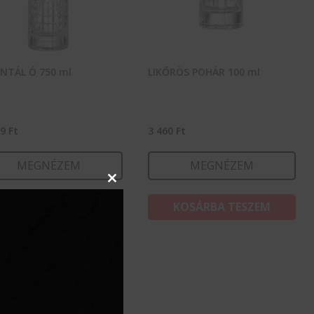
NTÁL Ó 750 ml
LIKŐRÖS POHÁR 100 ml
99
Ft
3 460
Ft
MEGNÉZEM
MEGNÉZEM
Close
this
KOSÁRBA TESZEM
KOSÁRBA TESZEM
module