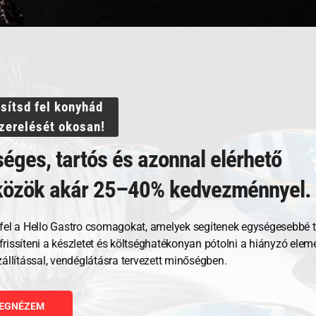
Termékek
Akciós termékek
Otthoni használatra
Nagykonyhai használatra
ssítsd fel konyhád
szerelését okosan!
éges, tartós és azonnal elérhető
©
Hello Gastro
2026
közök akár 25–40% kedvezménnyel.
fel a Hello Gastro csomagokat, amelyek segítenek egységesebbé t
, frissíteni a készletet és költséghatékonyan pótolni a hiányzó ele
zállítással, vendéglátásra tervezett minőségben.
EGNÉZEM