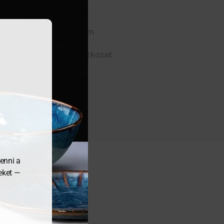
Kapcsolat
Adatvédelem
ÁSZF
Elállási nyilatkozat
enni a
meket —