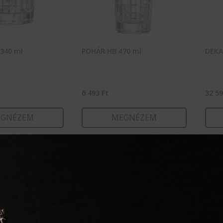
340 ml
POHÁR HB 470 ml
DEKA
6 493
Ft
32 5
GNÉZEM
MEGNÉZEM
RBA TESZEM
KOSÁRBA TESZEM