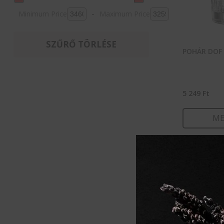
Minimum Price
-
Maximum Price
SZŰRŐ TÖRLÉSE
POHÁR DOF 
5 249
Ft
ME
KOSÁ