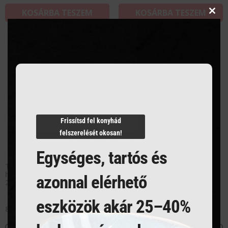
KOSÁRBA TESZEM
KOSÁRBA TESZEM
Clos
this
modu
Frissítsd fel konyhád
felszerelését okosan!
Egységes, tartós és
Tálcatömítő forma –
Tálcatömítő forma – 2db
háromszakaszos tartályhoz
levestartályhoz 115 mm
azonnal elérhető
227×178 mm
eszközök akár 25–40%
85 665
Ft
85 665
Ft