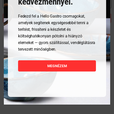
kedvezménnyel.
MEGNÉZEM
MEGNÉZEM
Fedezd fel a Hello Gastro csomagokat,
KOSÁRBA TESZEM
KOSÁRBA TESZEM
amelyek segítenek egységesebbé tenni a
terítést, frissíteni a készletet és
költséghatékonyan pótolni a hiányzó
elemeket — gyors szállítással, vendéglátásra
tervezett minőségben.
MEGNÉZEM
Tálcatömítő forma–
Tálcatömítő forma 976722 –
Tweedelige colt tartályhoz
2 tartályhoz (1x 178×113
227×178 mm
mm, 1x ø115 mm)