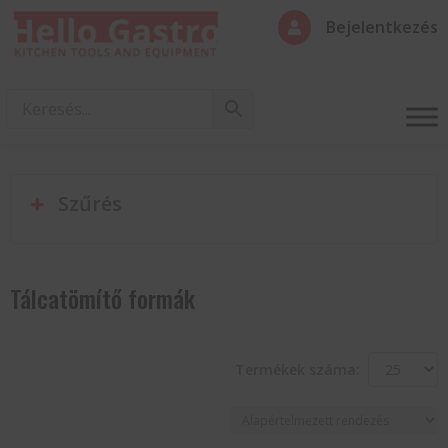
Bejelentkezés

Szűrés
Tálcatömítő formák
Termékek száma: