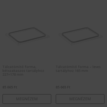
Tálcatömítő forma,
Tálcatömítő forma – leves
kétszakaszos tartályhoz
tartályhoz 165 mm
227×178 mm
85 665
Ft
85 665
Ft
MEGNÉZEM
MEGNÉZEM