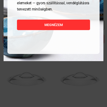
elemeket — gyors szállítással, vendéglátásra
tervezett minőségben.
20 811
Ft
22 342
Ft
MEGNÉZEM
MEGNÉZEM
MEGNÉZEM
KOSÁRBA TESZEM
KOSÁRBA TESZEM