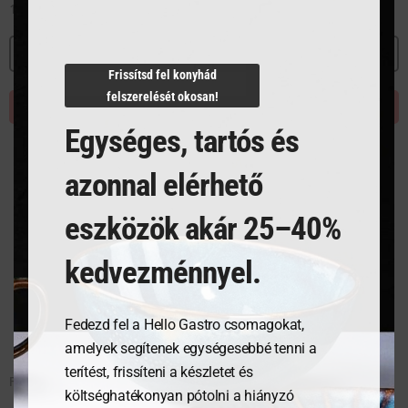
15 721
Ft
17 928
Ft
MEGNÉZEM
MEGNÉZEM
Frissítsd fel konyhád
felszerelését okosan!
KOSÁRBA TESZEM
KOSÁRBA TESZEM
Egységes, tartós és
azonnal elérhető
eszközök akár 25–40%
kedvezménnyel.
Fedezd fel a Hello Gastro csomagokat,
amelyek segítenek egységesebbé tenni a
terítést, frissíteni a készletet és
Fedő, 48 cm, Pro
Fedő, 53 cm, Pro
költséghatékonyan pótolni a hiányzó