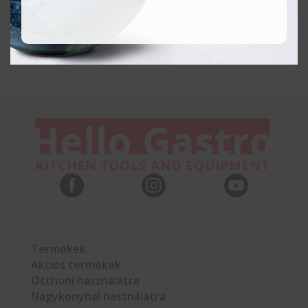



Termékek
Akciós termékek
Otthoni használatra
Nagykonyhai használatra