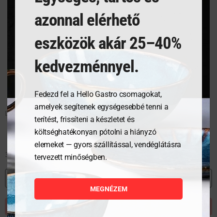
azonnal elérhető
eszközök akár 25–40%
kedvezménnyel.
Fedezd fel a Hello Gastro csomagokat,
amelyek segítenek egységesebbé tenni a
DEKANTÁL Ó 540 ml
terítést, frissíteni a készletet és
költséghatékonyan pótolni a hiányzó
elemeket — gyors szállítással, vendéglátásra
38 858
Ft
tervezett minőségben.
MEGNÉZEM
MEGNÉZEM
KOSÁRBA TESZEM