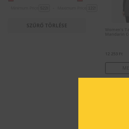
Minimum Price
-
Maximum Price
SZŰRŐ TÖRLÉSE
Women’s Tai
Mandarin Co
12 253
Ft
ME
OPCIÓK