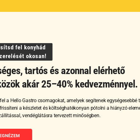
változatok
változatok
Termékek
a
a
Akciós termékek
termékoldalon
termékolda
Otthoni használatra
választhatók
választhat
Nagykonyhai használatra
ki
ki
ssítsd fel konyhád
szerelését okosan!
éges, tartós és azonnal elérhető
©
Hello Gastro
2026
közök akár 25–40% kedvezménnyel.
fel a Hello Gastro csomagokat, amelyek segítenek egységesebbé t
, frissíteni a készletet és költséghatékonyan pótolni a hiányzó ele
zállítással, vendéglátásra tervezett minőségben.
EGNÉZEM