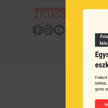



Fri
fel
Egys
esz
Fedezd 
terítést
gyors s
M