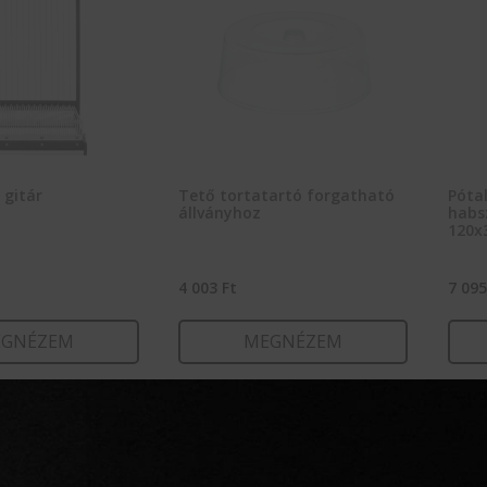
 gitár
Tető tortatartó forgatható
Pótal
állványhoz
habs
120x
4 003
Ft
7 09
GNÉZEM
MEGNÉZEM
RBA TESZEM
KOSÁRBA TESZEM