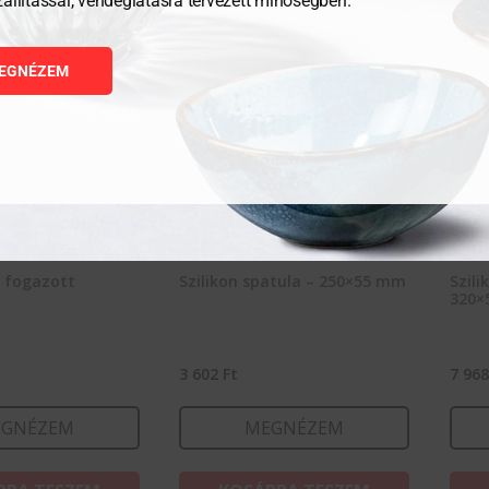
zállítással, vendéglátásra tervezett minőségben.
EGNÉZEM
 fogazott
Szilikon spatula – 250×55 mm
Szili
320×
3 602
Ft
7 96
GNÉZEM
MEGNÉZEM