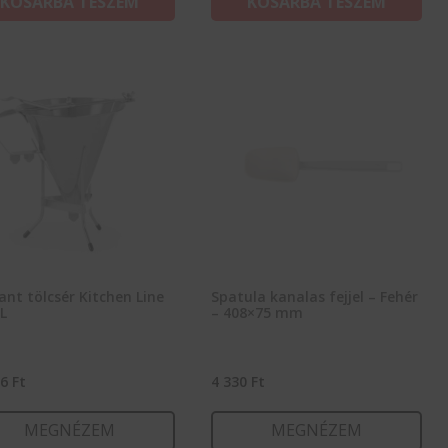
KOSÁRBA TESZEM
KOSÁRBA TESZEM
nt tölcsér Kitchen Line
Spatula kanalas fejjel – Fehér
 L
– 408×75 mm
46
Ft
4 330
Ft
MEGNÉZEM
MEGNÉZEM