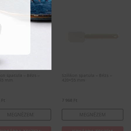
kon spatula – Bézs –
Szilikon spatula – Bézs –
55 mm
420×55 mm
8
Ft
7 968
Ft
MEGNÉZEM
MEGNÉZEM