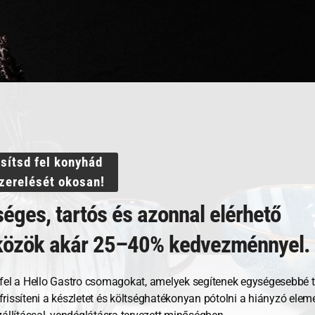
N 1/1 –
Cukrász fűrész
Csok
ssítsd fel konyhád
es acél 18/19
szerelését okosan!
éges, tartós és azonnal elérhető
108 057
Ft
454 
közök akár 25–40% kedvezménnyel.
GNÉZEM
MEGNÉZEM
fel a Hello Gastro csomagokat, amelyek segítenek egységesebbé t
RBA TESZEM
KOSÁRBA TESZEM
, frissíteni a készletet és költséghatékonyan pótolni a hiányzó ele