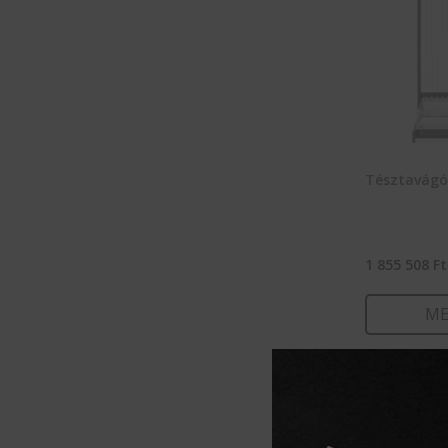
Tésztavágó
1 855 508
Ft
ME
KOSÁ