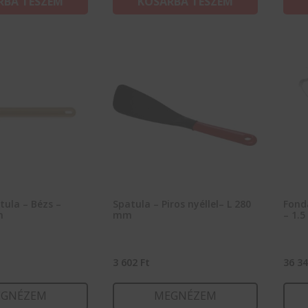
RBA TESZEM
KOSÁRBA TESZEM
tula – Bézs –
Spatula – Piros nyéllel– L 280
Fonda
m
mm
– 1.5
3 602
Ft
36 3
GNÉZEM
MEGNÉZEM