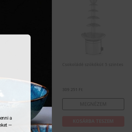
oládé szökőkút 6 szintes
Csokoládé szökőkút 5 szintes
781
Ft
309 251
Ft
MEGNÉZEM
MEGNÉZEM
enni a
KOSÁRBA TESZEM
KOSÁRBA TESZEM
meket —