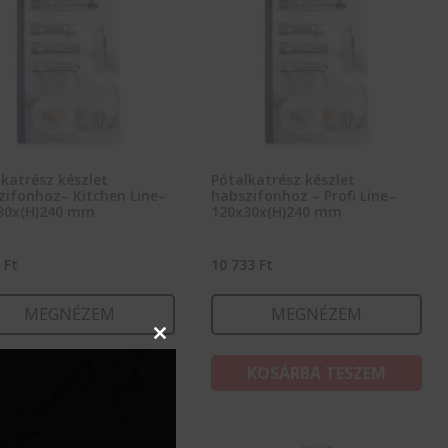
katrész készlet
Pótalkatrész készlet
zifonhoz– Kitchen Line–
habszifonhoz – Profi Line–
30x(H)240 mm
120x30x(H)240 mm
5
Ft
10 733
Ft
MEGNÉZEM
MEGNÉZEM
Close
this
KOSÁRBA TESZEM
KOSÁRBA TESZEM
module