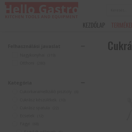
KEZDŐLAP
TERMÉKE
Cukrá
Felhasználási javaslat
Nagykonyhai
(319)
Otthoni
(280)
Kategória
Cukorkaramellizáló pisztoly
(6)
Cukrász készülékek
(10)
Cukrász spatula
(22)
Ecsetek
(12)
Fagyi
(68)
Fagylalt edények