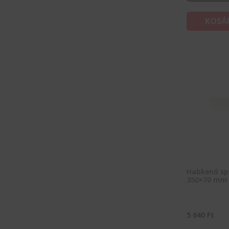
KOSÁ
Habkenő spa
350×70 mm
5 640
Ft