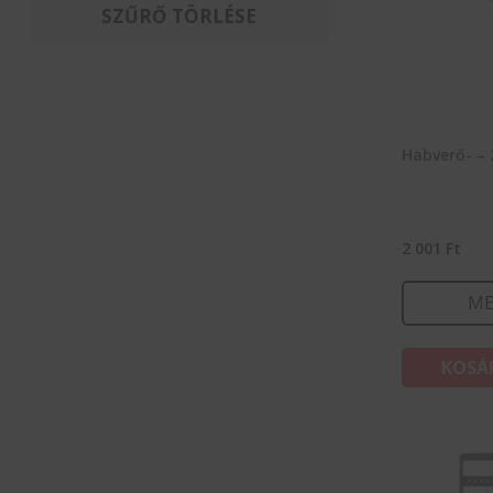
Habverők
(41)
SZŰRŐ TÖRLÉSE
Habzsák
(16)
Kenőlapok
(10)
Kiszúró formák
(4)
Különböző cukrász eszközök
(10)
Sodrófák
(10)
Habverő- –
Sütőformák
(48)
Sütőformák
(4)
Sütőkádak
(8)
2 001
Ft
Szilikon sütőformák
(41)
ME
Sütőtálca és sütőrács
(28)
Szilikon sütőlapok
(5)
KOSÁ
Tésztavágók
(12)