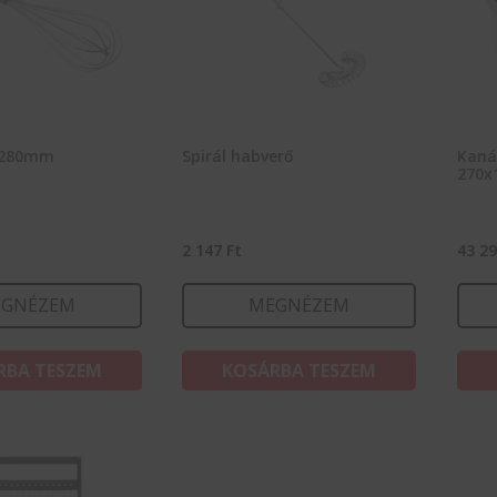
 280mm
Spirál habverő
Kaná
270x
2 147
Ft
43 2
GNÉZEM
MEGNÉZEM
RBA TESZEM
KOSÁRBA TESZEM