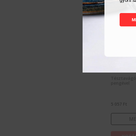
gyors s
M
Tésztavágó
pengével
5 057
Ft
ME