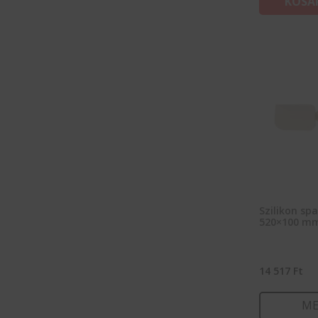
KOSÁ
Szilikon spa
520×100 m
14 517
Ft
ME