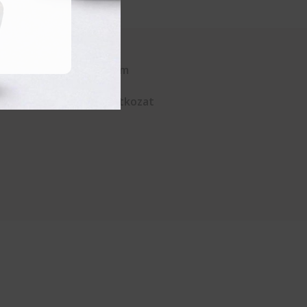
Kapcsolat
Adatvédelem
ÁSZF
Elállási nyilatkozat