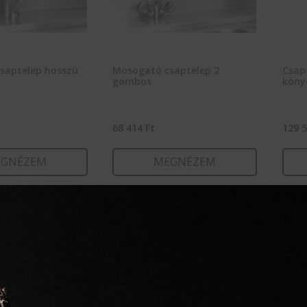
saptelep hosszú
Mosogató csaptelep 2
Csap
gombos
köny
68 414
Ft
129 
GNÉZEM
MEGNÉZEM
RBA TESZEM
KOSÁRBA TESZEM