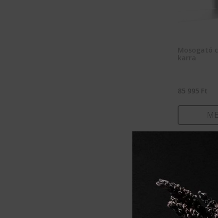
Mosogató c
karra
85 995
Ft
ME
KOSÁ