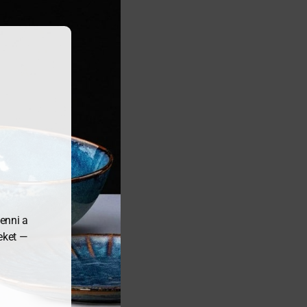
enni a
meket —