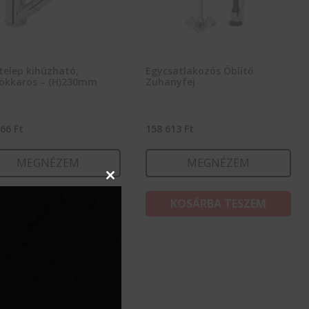
telep kihúzható,
Egycsatlakozós Öblítő
ökkaros – (H)230mm
Zuhanyfej
566
Ft
158 613
Ft
MEGNÉZEM
MEGNÉZEM
Close
this
KOSÁRBA TESZEM
KOSÁRBA TESZEM
module