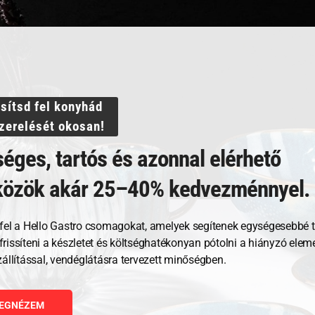
ató öblítővel
ssítsd fel konyhád
szerelését okosan!
éges, tartós és azonnal elérhető
közök akár 25–40% kedvezménnyel.
GNÉZEM
fel a Hello Gastro csomagokat, amelyek segítenek egységesebbé t
RBA TESZEM
, frissíteni a készletet és költséghatékonyan pótolni a hiányzó ele
zállítással, vendéglátásra tervezett minőségben.
EGNÉZEM