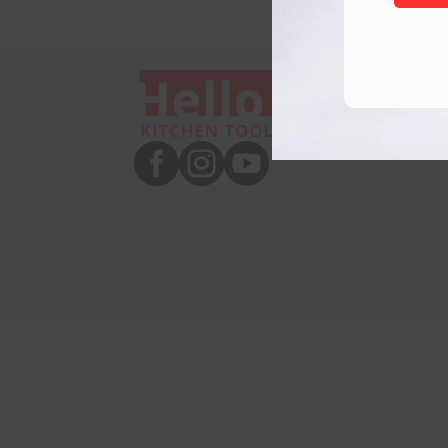


