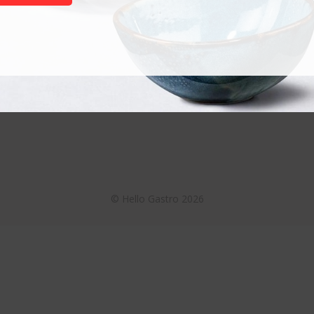
Termékek
Akciós termékek
Otthoni használatra
Nagykonyhai használatra
©
Hello Gastro
2026